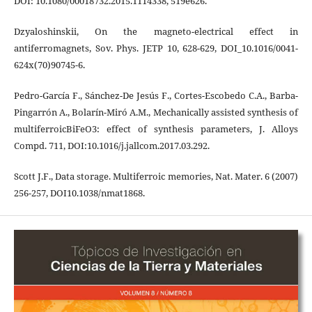
DOI: 10.1080/00018732.2015.1114338, 519e626.
Dzyaloshinskii, On the magneto-electrical effect in
antiferromagnets, Sov. Phys. JETP 10, 628-629, DOI_10.1016/0041-
624x(70)90745-6.
Pedro-García F., Sánchez-De Jesús F., Cortes-Escobedo C.A., Barba-
Pingarrón A., Bolarín-Miró A.M., Mechanically assisted synthesis of
multiferroicBiFeO3: effect of synthesis parameters, J. Alloys
Compd. 711, DOI:10.1016/j.jallcom.2017.03.292.
Scott J.F., Data storage. Multiferroic memories, Nat. Mater. 6 (2007)
256-257, DOI10.1038/nmat1868.