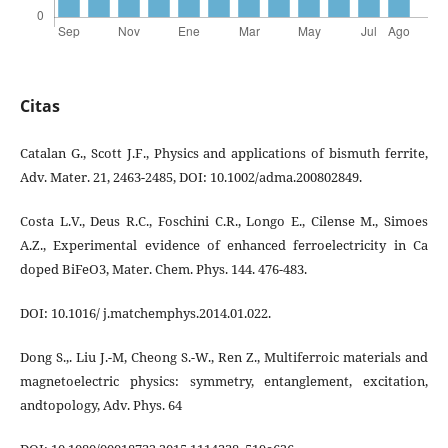
Citas
Catalan G., Scott J.F., Physics and applications of bismuth ferrite,
Adv. Mater. 21, 2463-2485, DOI: 10.1002/adma.200802849.
Costa L.V., Deus R.C., Foschini C.R., Longo E., Cilense M., Simoes
A.Z., Experimental evidence of enhanced ferroelectricity in Ca
doped BiFeO3, Mater. Chem. Phys. 144. 476-483.
DOI: 10.1016/ j.matchemphys.2014.01.022.
Dong S.,. Liu J.-M, Cheong S.-W., Ren Z., Multiferroic materials and
magnetoelectric physics: symmetry, entanglement, excitation,
andtopology, Adv. Phys. 64