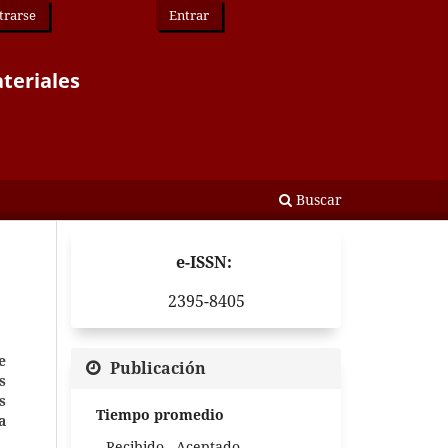
trarse
Entrar
ateriales
Buscar
e-ISSN:
2395-8405
e
Publicación
s
s
Tiempo promedio
a
Recibido - Aceptado