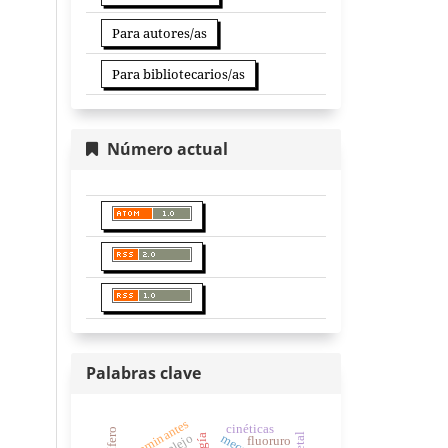
Para autores/as
Para bibliotecarios/as
Número actual
Palabras clave
contaminantes
cinéticas
acuífero
fluoruro