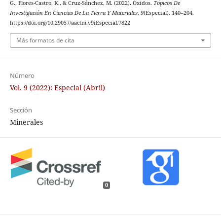
G., Flores-Castro, K., & Cruz-Sánchez, M. (2022). Óxidos.
Tópicos De
Investigación En Ciencias De La Tierra Y Materiales
,
9
(Especial), 140–204.
https://doi.org/10.29057/aactm.v9iEspecial.7822
Más formatos de cita
Número
Vol. 9 (2022): Especial (Abril)
Sección
Minerales
0