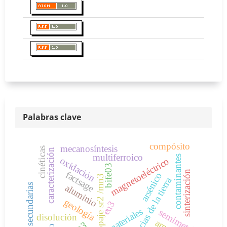
Palabras clave
compósito
mecanosíntesis
cinéticas
caracterización
multiferroico
contaminantes
oxidación
magnetoeléctrico
bife03
sinterización
factsage
arsénico
co-dopaje sr2 /mn3
ciencias de la tierra
fases secundarias
aluminio
geología
eu3
materiales
semimetal
disolución