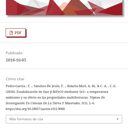
PDF
Publicado
2018-10-05
Cómo citar
Pedro-García , F. ., Sánchez-De Jesús, F. ., Bolarín-Miró, A. M., & C. A. , C.-E.
(2018). Estabilización de fase β-BiFeO3 mediante Sr2+ a temperatura
ambiente y su efecto en las propiedades multiferroicas.
Tópicos De
Investigación En Ciencias De La Tierra Y Materiales
,
5
(5), 2–6.
https://doi.org/10.29057/aactm.v5i5.9068
Más formatos de cita