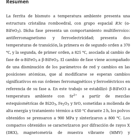
Resumen
La ferrita de bismuto a temperatura ambiente presenta una
estructura cristalina romboedral, con grupo espacial
R3c
(α-
BiFeO
). Dicha fase presenta un comportamiento multiferroico:
3
antiferromagnetismo y ferroelectricidad; presenta dos
temperaturas de transición, la primera es de segundo orden a 370
ºC, y la segunda, de primer orden, a 825 ºC, asociada al cambio de
fase de α-BiFeO
a β-BiFeO
. El cambio de fase viene acompañado
3
3
de una disminución de los parámetros de red y cambios en las
posiciones atómicas, que al modificarse se esperan cambios
significativos en sus órdenes ferromagnéticos y ferroeléctricos en
referencia de su fase a. En este trabajo se estabilizó β-BiFeO3 a
2+
temperatura ambiente con Sr
a partir de mezclas
estequiométricas de Bi2O
, Fe
O
y SrO, sometidas a molienda de
3
2
3
alta energía y tratamiento térmico a 650 °C durante 2 h, los polvos
obtenidos se prensaron a 900 MPa y sinterizaron a 800 ºC. Los
compactos obtenidos se caracterizaron por difracción de rayos X
(DRX), magnetometría de muestra vibrante (MMV) y