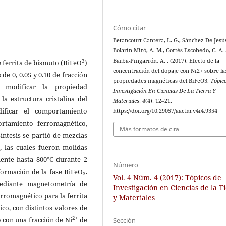
Cómo citar
Betancourt-Cantera, L. G., Sánchez-De Jesús,
Bolarín-Miró, A. M., Cortés-Escobedo, C. A. 
Barba-Pingarrón, A. . (2017). Efecto de la
3
de ferrita de bismuto (BiFeO
)
concentración del dopaje con Ni2+ sobre la
de 0, 0.05 y 0.10 de fracción
propiedades magnéticas del BiFeO3.
Tópic
 modificar la propiedad
Investigación En Ciencias De La Tierra Y
la estructura cristalina del
Materiales
,
4
(4), 12–21.
ficar el comportamiento
https://doi.org/10.29057/aactm.v4i4.9354
tamiento ferromagnético,
Más formatos de cita
íntesis se partió de mezclas
 las cuales fueron molidas
ente hasta 800°C durante 2
Número
formación de la fase BiFeO
.
3
Vol. 4 Núm. 4 (2017): Tópicos de
mediante magnetometría de
Investigación en Ciencias de la T
rromagnético para la ferrita
y Materiales
o, con distintos valores de
2+
o con una fracción de Ni
de
Sección