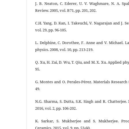
J. B. Neaton, C. Ederer, U. V. Waghmare, N. A. Spa
Review. 2005, vol. B71, pp. 201, 202.
C.H. Yang, D. Kan, I. Takeuchi, V. Nagarajan and J. Se
vol. 29, pp. 96-105.
L. Delphine, C. Dorothee, F. Anne and V. Michael. 
physics. 2008, vol. 10, pp. 213-219.
Q. Xu, H. Zai, D. Wu, T. Qiu, and M. X. Xu. Applied phys
95.
G. Montes and O. Perales-Pérez. Materials Research So
49.
N.G. Sharma, S. Dutta, S.K. Singh and R. Chatterjee.
2016, vol. 2, pp. 106-202.
K. Sarkar, S. Mukherjee and S. Mukherjee. Proc
Ceramics. 2015, vol. 9, pp. 53-60.