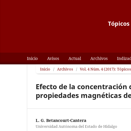
Tópicos 
Inicio
Avisos
Actual
Archivos
Indiza
Inicio
/
Archivos
/
Vol. 4 Núm. 4 (2017): Tópicos
Efecto de la concentración 
propiedades magnéticas de
L. G. Betancourt-Cantera
Universidad Autónoma del Estado de Hidalgo