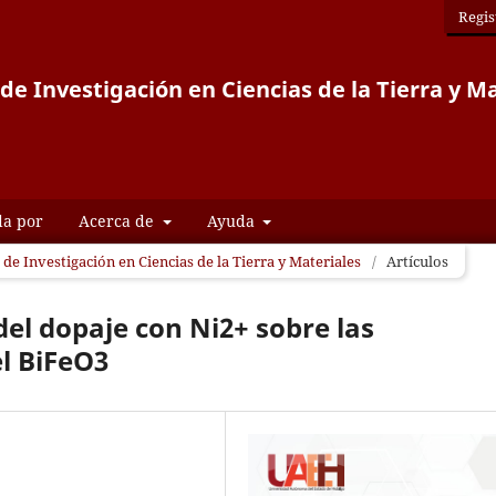
Regis
de Investigación en Ciencias de la Tierra y M
da por
Acerca de
Ayuda
 de Investigación en Ciencias de la Tierra y Materiales
/
Artículos
del dopaje con Ni2+ sobre las
l BiFeO3