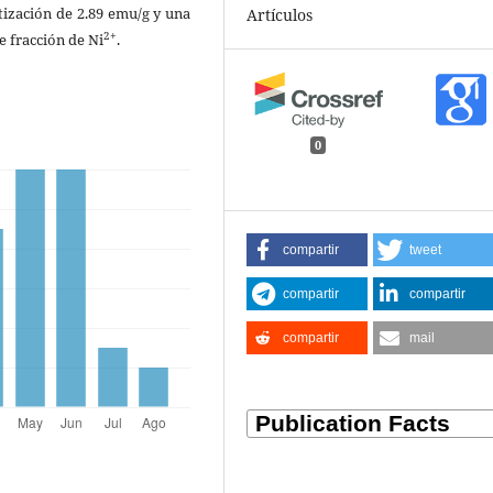
tización de 2.89 emu/g y una
Artículos
2+
e fracción de Ni
.
0
compartir
tweet
compartir
compartir
compartir
mail