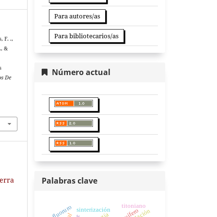
Para autores/as
Para bibliotecarios/as
 F. .,
., &
s
Número actual
os De
ierra
Palabras clave
titoniano
fluoruro
sinterización
acuífero
oxidación