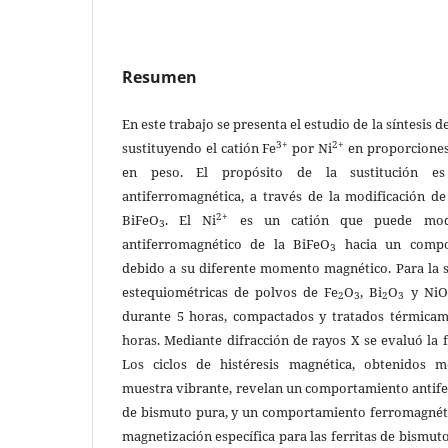
Resumen
En este trabajo se presenta el estudio de la síntesis 
3+
2+
sustituyendo el catión Fe
por Ni
en proporciones 
en peso. El propósito de la sustitución es
antiferromagnética, a través de la modificación de 
2+
BiFeO
. El Ni
es un catión que puede modi
3
antiferromagnético de la BiFeO
hacia un compor
3
debido a su diferente momento magnético. Para la s
estequiométricas de polvos de Fe
O
, Bi
O
y NiO,
2
3
2
3
durante 5 horas, compactados y tratados térmicam
horas. Mediante difracción de rayos X se evaluó la 
Los ciclos de histéresis magnética, obtenidos 
muestra vibrante, revelan un comportamiento antife
de bismuto pura, y un comportamiento ferromagnétic
magnetización específica para las ferritas de bismut