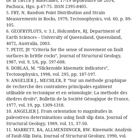
de la Tierra y Materiales, 17-19 septiembre de 2014,
Pachuca, Hgo. p.67-75. ISSN 2395-8405.
5. FRY, N. Random Point Distribution and Strain
Measurements in Rocks, 1979, Tectonophysics, vol. 60, p. 89-
105.
6. GEOFRYPLOTS, v. 3.1, Holcombre, RJ, Department of
Earth Sciences – University of Queensland, Queensland,
4072, Australia, 2003.
7. PETIT, JP. “Criteria for the sense of movement on fault
surfaces in brittle rocks”, Journal of Structural Geology,
1987, vol. 9, 5/6, pp. 597-608.
8. DOBLAS, M. “Slickenside kinematic indicators”,
Tectonophysics, 1998, vol. 295, pp. 187-197.
9. ANGELIER J., MECHLER, P. “Sur un méthode graphique
de recherche des contraintes principales egalment
utilisable en tectonique et en seismologie: La methode des
diedres droits”, Bulletin de la Société Géoogique de France,
1977, vol. 19, pp. 1309-1318.
10. ANGELIER J. From orientation to magnitudes in
paleostress determinations using fault slip data. Journal of
Structural Geology, 1989, vol. 11, 37-50.
11. MARRETT, RA, ALLMENDINGER, RW. Kinematic Analysis
of Fault-Slip Data, Journal of Structural Geology, 1990, vol.