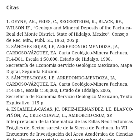
Citas
1. GEYNE, AR., FRIES, C., SEGERSTROM, K., BLACK, RF.,
WILSON IF., “Geology and Mineral Deposits of the Pachuca-
Real del Monte District, State of Hidalgo, Mexico”, Consejo
de Rec. Min., Publ. 5E, 1963, 205 p.
2. SÁNCHES-ROJAS, LE, ARREEDONDO-MENDOZA, JA,
CARDOSO-VÁZQUEZ, EA. Carta Geológico-Minera Pachuca,
F14-D81, Escala 1:50,000, Estado de Hidalgo. 1998,
Secretaría de Economía-Servicio Geológico Mexicano, Mapa
Digital, Segunda Edición.
3. SÁNCHES-ROJAS, LE, ARREDONDO-MENDOZA, JA,
CARDOSO-VÁZQUEZ, EA. Carta Geológico-Minera Pachuca,
F14-D81, escala 1:50,000, Estado de Hidalgo. 2005,
Secretaría de Economía-Servicio Geológico Mexicano, Texto
Explicativo, 115 p.
4. ESCAMILLA-CASAS, JC, ORTIZ-HERNANDEZ, LE, BLANCO-
PIÑÓN, A., CRUZ-CHÁVEZ, E., AMBORCIO-CRUZ, SP.
Interpretación de la Cinemática de las Fallas Neo-Tectónicas
Frágiles del Sector sureste de la Sierra de Pachuca. In VII
Encuentro de Investigación del Área Académica de Ciencias