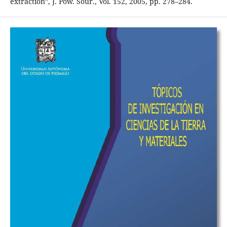
extraction”, J. Pow. Sour., Vol. 152, 2005, pp. 278–284.