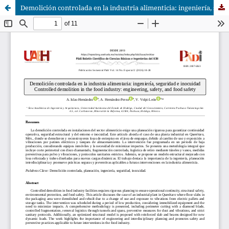
Demolición controlada en la industria alimenticia: ingeniería, seguridad e inocuidad