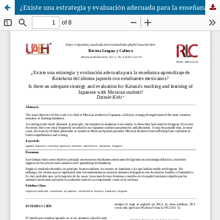
¿Existe una estrategia y evaluación adecuada para la enseñanza-aprendizaje de Katakana del idioma japonés con estudiantes mexicanos?