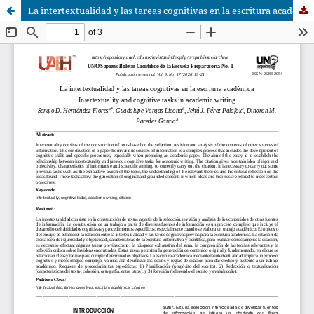
La intertextualidad y las tareas cognitivas en la escritura académica