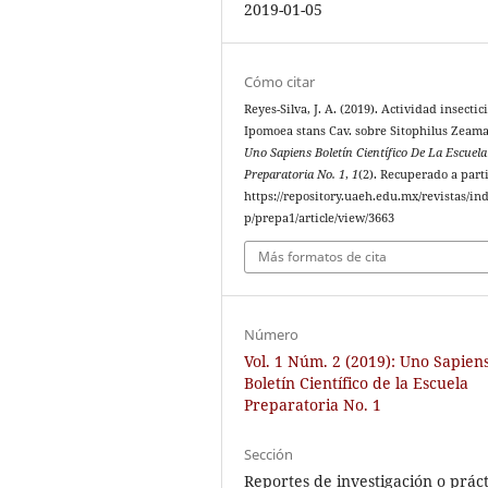
2019-01-05
Cómo citar
Reyes-Silva, J. A. (2019). Actividad insectic
Ipomoea stans Cav. sobre Sitophilus Zeama
Uno Sapiens Boletín Científico De La Escuela
Preparatoria No. 1
,
1
(2). Recuperado a part
https://repository.uaeh.edu.mx/revistas/in
p/prepa1/article/view/3663
Más formatos de cita
Número
Vol. 1 Núm. 2 (2019): Uno Sapien
Boletín Científico de la Escuela
Preparatoria No. 1
Sección
Reportes de investigación o práct