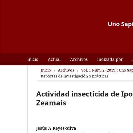
Uno Sapi
Inicio
Actual
Archivos
Indizada por
Inicio
/
Archivos
/
Vol. 1 Núm. 2 (2019): Uno Sap
Reportes de investigación o prácticas
Actividad insecticida de Ip
Zeamais
Jesús A Reyes-Silva