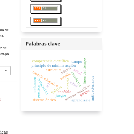
ida de
is.
Palabras clave
ir de
dex.ph
línea del tiempo
competencia científica
campo
principio de mínima acción
méxico
salud
estructura
modelo educativo
enseñanza
estrella
antibacterianos
embarazo
indagación
ciencia
toltec
sol
método científico
galaxia
práctica
parque
encéfalo
juegos
s
sistema óptico
aprendizaje
icas