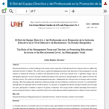
El Rol del Equipo Directivo y del Profesorado en la Promoción de la Inclusión Educativa en el Nivel Educativo de Bachillerato: Un Estudio Etnográfico