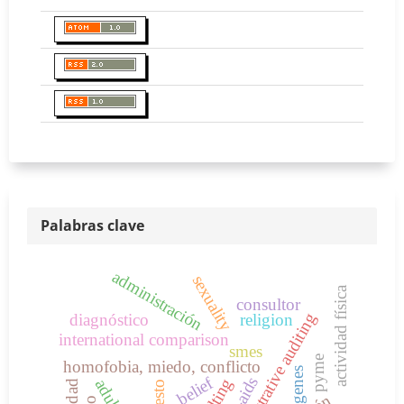
Palabras clave
administración
sexuality
actividad física
consultor
administrative auditing
diagnóstico
religion
international comparison
smes
pyme
homofobia, miedo, conflicto
genes
belief
hiv-aids