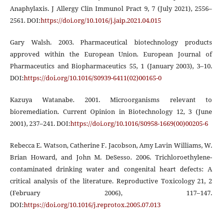
Anaphylaxis. J Allergy Clin Immunol Pract 9, 7 (July 2021), 2556–
2561. DOI:
https://doi.org/10.1016/j.jaip.2021.04.015
Gary Walsh. 2003. Pharmaceutical biotechnology products
approved within the European Union. European Journal of
Pharmaceutics and Biopharmaceutics 55, 1 (January 2003), 3–10.
DOI:
https://doi.org/10.1016/S0939-6411(02)00165-0
Kazuya Watanabe. 2001. Microorganisms relevant to
bioremediation. Current Opinion in Biotechnology 12, 3 (June
2001), 237–241. DOI:
https://doi.org/10.1016/S0958-1669(00)00205-6
Rebecca E. Watson, Catherine F. Jacobson, Amy Lavin Williams, W.
Brian Howard, and John M. DeSesso. 2006. Trichloroethylene-
contaminated drinking water and congenital heart defects: A
critical analysis of the literature. Reproductive Toxicology 21, 2
(February 2006), 117–147.
DOI:
https://doi.org/10.1016/j.reprotox.2005.07.013