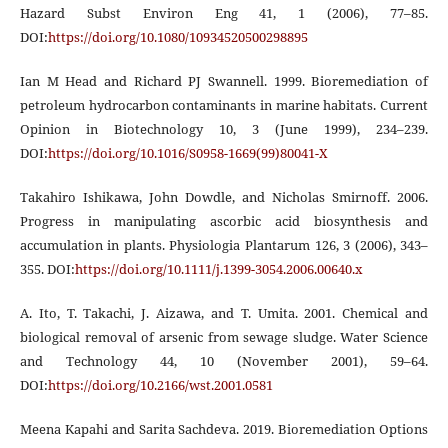
Hazard Subst Environ Eng 41, 1 (2006), 77–85.
DOI:
https://doi.org/10.1080/10934520500298895
Ian M Head and Richard PJ Swannell. 1999. Bioremediation of
petroleum hydrocarbon contaminants in marine habitats. Current
Opinion in Biotechnology 10, 3 (June 1999), 234–239.
DOI:
https://doi.org/10.1016/S0958-1669(99)80041-X
Takahiro Ishikawa, John Dowdle, and Nicholas Smirnoff. 2006.
Progress in manipulating ascorbic acid biosynthesis and
accumulation in plants. Physiologia Plantarum 126, 3 (2006), 343–
355. DOI:
https://doi.org/10.1111/j.1399-3054.2006.00640.x
A. Ito, T. Takachi, J. Aizawa, and T. Umita. 2001. Chemical and
biological removal of arsenic from sewage sludge. Water Science
and Technology 44, 10 (November 2001), 59–64.
DOI:
https://doi.org/10.2166/wst.2001.0581
Meena Kapahi and Sarita Sachdeva. 2019. Bioremediation Options