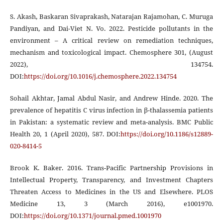
S. Akash, Baskaran Sivaprakash, Natarajan Rajamohan, C. Muruga
Pandiyan, and Dai-Viet N. Vo. 2022. Pesticide pollutants in the
environment – A critical review on remediation techniques,
mechanism and toxicological impact. Chemosphere 301, (August
2022), 134754.
DOI:
https://doi.org/10.1016/j.chemosphere.2022.134754
Sohail Akhtar, Jamal Abdul Nasir, and Andrew Hinde. 2020. The
prevalence of hepatitis C virus infection in β-thalassemia patients
in Pakistan: a systematic review and meta-analysis. BMC Public
Health 20, 1 (April 2020), 587. DOI:
https://doi.org/10.1186/s12889-
020-8414-5
Brook K. Baker. 2016. Trans-Pacific Partnership Provisions in
Intellectual Property, Transparency, and Investment Chapters
Threaten Access to Medicines in the US and Elsewhere. PLOS
Medicine 13, 3 (March 2016), e1001970.
DOI:
https://doi.org/10.1371/journal.pmed.1001970