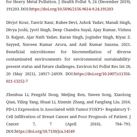
for Heavy Metal Pollution. J Health Pollut 9, 24 (December 2019),
191203. DOI:
https://doi.org/10.5696/2156-9614-9.24.191203
Divjot Kour, Tanvir Kaur, Rubee Devi, Ashok Yadav, Manali Singh,
Divya Joshi, Jyoti Singh, Deep Chandra Suyal, Ajay Kumar, Vishnu
D. Rajput, Ajar Nath Yadav, Karan Singh, Joginder Singh, Riyaz Z.
Sayyed, Naveen Kumar Arora, and Anil Kumar Saxena. 2021.
Beneficial microbiomes for bioremediation of diverse
contaminated environments for environmental sustainability:
present status and future challenges. Environ Sci Pollut Res Int 28,
20 (May 2021), 24917–24939. DOI:
https://doi.org/10.1007/s11356-
021-13252-7
Zhenhua Li, Pengzhi Dong, Meijing Ren, Yawen Song, Xiaolong
Qian, Yiling Yang, Shuai Li, Xinmin Zhang, and Fangfang Liu. 2016.
PD-L1 Expression Is Associated with Tumor FOXP3+ Regulatory T-
Cell Infiltration of Breast Cancer and Poor Prognosis of Patient. J
Cancer 7, 7 (April 2016), 784–793.
DOI:
https://doi.org/10.7150/jca.14549