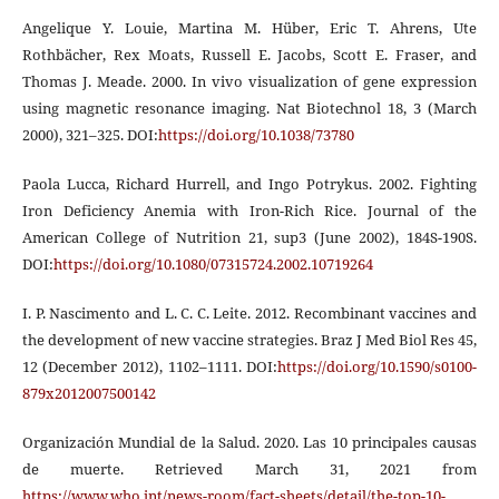
Angelique Y. Louie, Martina M. Hüber, Eric T. Ahrens, Ute
Rothbächer, Rex Moats, Russell E. Jacobs, Scott E. Fraser, and
Thomas J. Meade. 2000. In vivo visualization of gene expression
using magnetic resonance imaging. Nat Biotechnol 18, 3 (March
2000), 321–325. DOI:
https://doi.org/10.1038/73780
Paola Lucca, Richard Hurrell, and Ingo Potrykus. 2002. Fighting
Iron Deficiency Anemia with Iron-Rich Rice. Journal of the
American College of Nutrition 21, sup3 (June 2002), 184S-190S.
DOI:
https://doi.org/10.1080/07315724.2002.10719264
I. P. Nascimento and L. C. C. Leite. 2012. Recombinant vaccines and
the development of new vaccine strategies. Braz J Med Biol Res 45,
12 (December 2012), 1102–1111. DOI:
https://doi.org/10.1590/s0100-
879x2012007500142
Organización Mundial de la Salud. 2020. Las 10 principales causas
de muerte. Retrieved March 31, 2021 from
https://www.who.int/news-room/fact-sheets/detail/the-top-10-