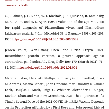
causes-of-death
C. J. Palmer, J. F. Lindo, W. I. Klaskala, J. A. Quesada, R. Kaminsky,
M. K. Baum, and A. L. Ager. 1998. Evaluation of the OptiMAL test
for rapid diagnosis of Plasmodium vivax and Plasmodium
falciparum malaria. J Clin Microbiol 36, 1 (January 1998), 203–206.
DOI:
https://doi.org/10.1128/JCM.36.1.203-206.1998
Jeroen Pollet, Wen-Hsiang Chen, and Ulrich Strych. 2021.
Recombinant protein vaccines, a proven approach against
coronavirus pandemics. Adv Drug Deliv Rev 170, (March 2021), 71–
82. DOI:
https://doi.org/10.1016/j.addr.2021.01.001
Marcus Shaker, Elizabeth Phillips, Kimberly G. Blumenthal, Elissa
M. Abrams, Aleena Banerji, John Oppenheimer, Timothy K. Vander
Leek, Douglas P. Mack, Paige G. Wickner, Alexander G. Singer,
David A. Khan, and Matthew Greenhawt. 2021. The Importance of a
Timely Second Dose of the 2021 COVID-19 mRNA Vaccine Depends
on the Protection Afforded by a First Dose and Subsequent Risk of