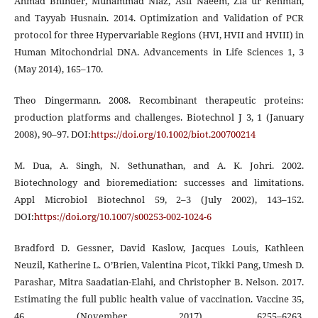
Ahmad Bhinder, Muhammad Niaz, Asif Naeem, Zia ur Rehman,
and Tayyab Husnain. 2014. Optimization and Validation of PCR
protocol for three Hypervariable Regions (HVI, HVII and HVIII) in
Human Mitochondrial DNA. Advancements in Life Sciences 1, 3
(May 2014), 165–170.
Theo Dingermann. 2008. Recombinant therapeutic proteins:
production platforms and challenges. Biotechnol J 3, 1 (January
2008), 90–97. DOI:
https://doi.org/10.1002/biot.200700214
M. Dua, A. Singh, N. Sethunathan, and A. K. Johri. 2002.
Biotechnology and bioremediation: successes and limitations.
Appl Microbiol Biotechnol 59, 2–3 (July 2002), 143–152.
DOI:
https://doi.org/10.1007/s00253-002-1024-6
Bradford D. Gessner, David Kaslow, Jacques Louis, Kathleen
Neuzil, Katherine L. O’Brien, Valentina Picot, Tikki Pang, Umesh D.
Parashar, Mitra Saadatian-Elahi, and Christopher B. Nelson. 2017.
Estimating the full public health value of vaccination. Vaccine 35,
46 (November 2017), 6255–6263.