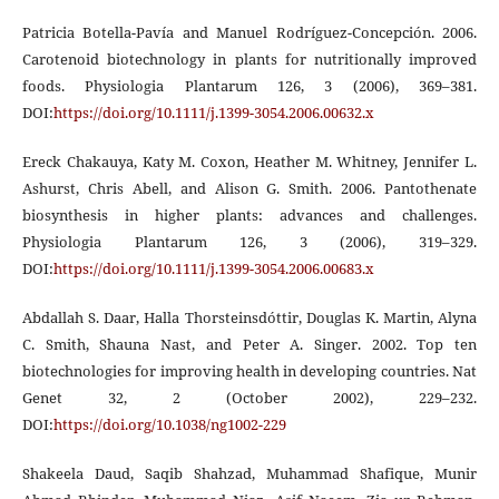
Patricia Botella-Pavía and Manuel Rodríguez-Concepción. 2006.
Carotenoid biotechnology in plants for nutritionally improved
foods. Physiologia Plantarum 126, 3 (2006), 369–381.
DOI:
https://doi.org/10.1111/j.1399-3054.2006.00632.x
Ereck Chakauya, Katy M. Coxon, Heather M. Whitney, Jennifer L.
Ashurst, Chris Abell, and Alison G. Smith. 2006. Pantothenate
biosynthesis in higher plants: advances and challenges.
Physiologia Plantarum 126, 3 (2006), 319–329.
DOI:
https://doi.org/10.1111/j.1399-3054.2006.00683.x
Abdallah S. Daar, Halla Thorsteinsdóttir, Douglas K. Martin, Alyna
C. Smith, Shauna Nast, and Peter A. Singer. 2002. Top ten
biotechnologies for improving health in developing countries. Nat
Genet 32, 2 (October 2002), 229–232.
DOI:
https://doi.org/10.1038/ng1002-229
Shakeela Daud, Saqib Shahzad, Muhammad Shafique, Munir