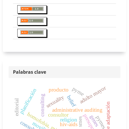
Palabras clave
adulto mayor
pyme
producto
planificación
consulting
sexuality
belief
editorial
nivel de adaptación
administrative auditing
consultor
presupuesto
genes
pymes
smes
religion
consultoría
movilidad
hiv-aids