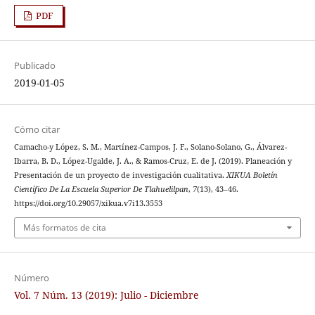
PDF
Publicado
2019-01-05
Cómo citar
Camacho-y López, S. M., Martínez-Campos, J. F., Solano-Solano, G., Álvarez-
Ibarra, B. D., López-Ugalde, J. A., & Ramos-Cruz, E. de J. (2019). Planeación y
Presentación de un proyecto de investigación cualitativa.
XIKUA Boletín
Científico De La Escuela Superior De Tlahuelilpan
,
7
(13), 43–46.
https://doi.org/10.29057/xikua.v7i13.3553
Más formatos de cita
Número
Vol. 7 Núm. 13 (2019): Julio - Diciembre