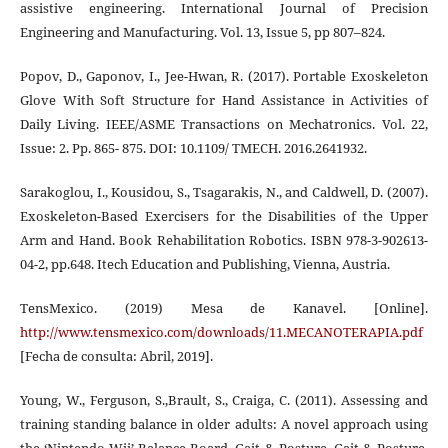
assistive engineering. International Journal of Precision
Engineering and Manufacturing. Vol. 13, Issue 5, pp 807–824.
Popov, D., Gaponov, I., Jee-Hwan, R. (2017). Portable Exoskeleton
Glove With Soft Structure for Hand Assistance in Activities of
Daily Living. IEEE/ASME Transactions on Mechatronics. Vol. 22,
Issue: 2. Pp. 865- 875. DOI: 10.1109/ TMECH. 2016.2641932.
Sarakoglou, I., Kousidou, S., Tsagarakis, N., and Caldwell, D. (2007).
Exoskeleton-Based Exercisers for the Disabilities of the Upper
Arm and Hand. Book Rehabilitation Robotics. ISBN 978-3-902613-
04-2, pp.648. Itech Education and Publishing, Vienna, Austria.
TensMexico. (2019) Mesa de Kanavel. [Online].
http://www.tensmexico.com/downloads/11.MECANOTERAPIA.pdf
[Fecha de consulta: Abril, 2019].
Young, W., Ferguson, S.,Brault, S., Craiga, C. (2011). Assessing and
training standing balance in older adults: A novel approach using