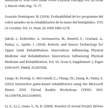
Medicine to Your Own Small Town. Physical Therapy, Vol. 26, Issue
2, March 1946, Pag. 75–77.
Gonzalo Dominguez M. (2014). Evaluabilidad de los programas del
robot amadeo en la rehabilitación de la mano del hemipléjico. TOG
(A Coruña). Vol. 11. Num. 20. ISSN 1885-527X.
Jakob, I., Kollreider, A. Germanotta, M., Benetti, F., Cruciani, A.,
Padua, L., Aprile, I. (2018). Robotic and Sensor Technology for
Upper Limb Rehabilitation. Innovations Influencing Physical
Medicine and Rehabilitation Innovations Influencing Physical
Medicine and Rehabilitation. Vol. 10, Issue 9, Supplement 2, Pages
S189-S197. PM&R. ELSEVIER.
Lange, B.; Koenig, S.; McConnell, E.,; Chang, Ch.; Juang, R.; Suma, E.
(2012) Interactive game-based rehabilitation using the Microsoft
Kinect. IEEE Virtual Reality Workshops (VRW). DOI:
10.1109/VR.2012.6180935.
Li, Z., Li, J., Guan, Y., Yi, K. (2009). Practice of Actual Project Driven