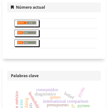
Número actual
Palabras clave
pyme
consumidor
belief
diagnóstico
genes
international comparison
presupuesto
smes
pymes