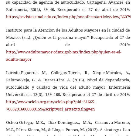
su capacidad de agencia de autocuidado, Cartagena. Avances en
Enfermería, 30(2), 39–46. Recuperado el 27 de abril de 2019:
https://revistas.unal.edu.co/index.php/avenferm/article/view/36079
Instituto para la Atencion de los Adultos Mayores en la ciudad de
México. (s.f.). ¿Quién es la persona mayor? Recuperado el 27 de
abril de 2019:
http://www.adultomayor.cdmx.gob.mx/index.php/quien-es-el-
adulto-mayor
Loredo-Figueroa, M., Gallegos-Torres, R., Xeque-Morales, A.,
Palome-Veja, G., & Juarez-Lira, A. (2016). Nivel de dependencia,
autocuidado y calidad de vida del adulto mayor. Enfermería
Universitaria, 13(3), 159–165. Recuperado el 27 de abril de 2019:
http://www.scielo.org.mx/scielo.php?pid=S1665-
70632016000300159&script=sci_arttext&tlng=en
Ochoa-Ortega, M.R., Díaz-Domínguez, M.Á., Casanova-Moreno,
M.C., Pérez-Sierra, M., & Llogas-Porras, M. (2012). A strategy of an