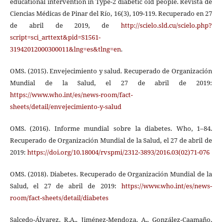
educational intervention in Type-2 diabetic old people. Revista de
Ciencias Médicas de Pinar del Río, 16(3), 109-119. Recuperado en 27
de abril de 2019, de
http://scielo.sld.cu/scielo.php?
script=sci_arttext&pid=S1561-
31942012000300011&lng=es&tlng=en
.
OMS. (2015). Envejecimiento y salud. Recuperado de Organización
Mundial de la Salud, el 27 de abril de 2019:
https://www.who.int/es/news-room/fact-
sheets/detail/envejecimiento-y-salud
OMS. (2016). Informe mundial sobre la diabetes. Who, 1–84.
Recuperado de Organización Mundial de la Salud, el 27 de abril de
2019:
https://doi.org/10.18004/rvspmi/2312-3893/2016.03(02)71-076
OMS. (2018). Diabetes. Recuperado de Organización Mundial de la
Salud, el 27 de abril de 2019:
https://www.who.int/es/news-
room/fact-sheets/detail/diabetes
Salcedo-Álvarez, R.A., Jiménez-Mendoza, A., González-Caamaño,