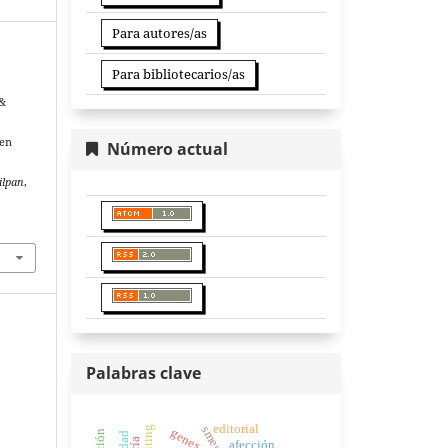
Para autores/as
Para bibliotecarios/as
 &
 en
Número actual
ilpan
,
Palabras clave
editorial
smes
genes
afección