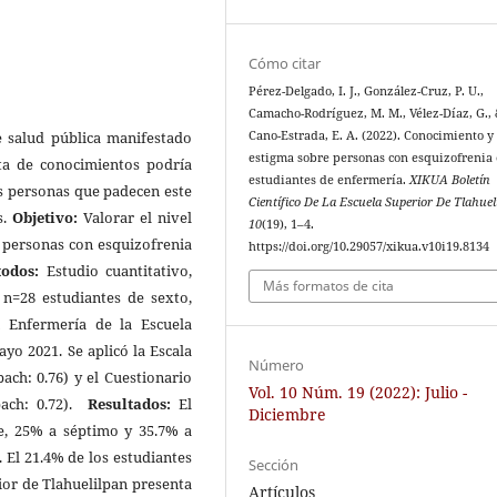
Cómo citar
Pérez-Delgado, I. J., González-Cruz, P. U.,
Camacho-Rodríguez, M. M., Vélez-Díaz, G.,
 salud pública manifestado
Cano-Estrada, E. A. (2022). Conocimiento y
estigma sobre personas con esquizofrenia
lta de conocimientos podría
estudiantes de enfermería.
XIKUA Boletín
Las personas que padecen este
Científico De La Escuela Superior De Tlahuel
s.
Objetivo:
Valorar el nivel
10
(19), 1–4.
s personas con esquizofrenia
https://doi.org/10.29057/xikua.v10i19.8134
odos:
Estudio cuantitativo,
Más formatos de cita
a n=28 estudiantes de sexto,
 Enfermería de la Escuela
yo 2021. Se aplicó la Escala
Número
ach: 0.76) y el Cuestionario
Vol. 10 Núm. 19 (2022): Julio -
bach: 0.72).
Resultados:
El
Diciembre
e, 25% a séptimo y 35.7% a
 El 21.4% de los estudiantes
Sección
ior de Tlahuelilpan presenta
Artículos