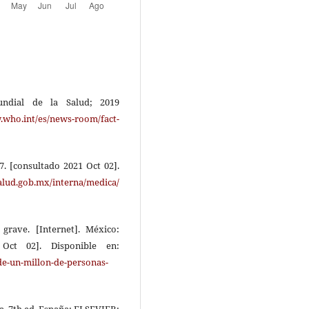
undial de la Salud; 2019
.who.int/es/news-room/fact-
7. [consultado 2021 Oct 02].
alud.gob.mx/interna/medica/
grave. [Internet]. México:
 Oct 02]. Disponible en:
de-un-millon-de-personas-
́a. 7th ed. España: ELSEVIER;