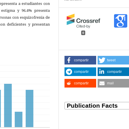
epresenta a estudiantes con
 estigma y 96.4% presenta
rsonas con esquizofrenia de
son deficientes y presentan
0
compartir
tweet
compartir
compartir
compartir
mail