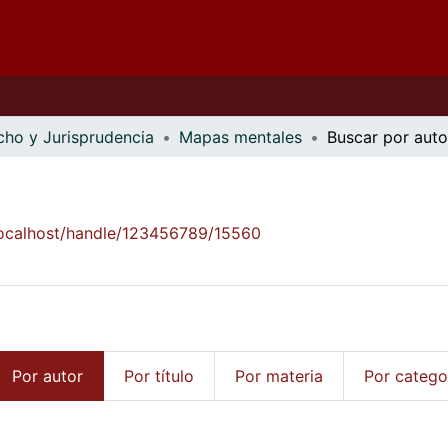
cho y Jurisprudencia
Mapas mentales
Buscar por auto
/localhost/handle/123456789/15560
Por autor
Por título
Por materia
Por catego