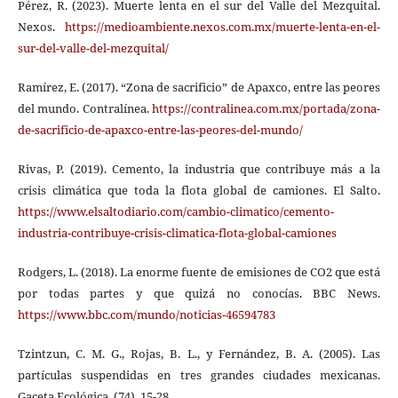
Pérez, R. (2023). Muerte lenta en el sur del Valle del Mezquital.
Nexos.
https://medioambiente.nexos.com.mx/muerte-lenta-en-el-
sur-del-valle-del-mezquital/
Ramírez, E. (2017). “Zona de sacrificio” de Apaxco, entre las peores
del mundo. Contralínea.
https://contralinea.com.mx/portada/zona-
de-sacrificio-de-apaxco-entre-las-peores-del-mundo/
Rivas, P. (2019). Cemento, la industria que contribuye más a la
crisis climática que toda la flota global de camiones. El Salto.
https://www.elsaltodiario.com/cambio-climatico/cemento-
industria-contribuye-crisis-climatica-flota-global-camiones
Rodgers, L. (2018). La enorme fuente de emisiones de CO2 que está
por todas partes y que quizá no conocías. BBC News.
https://www.bbc.com/mundo/noticias-46594783
Tzintzun, C. M. G., Rojas, B. L., y Fernández, B. A. (2005). Las
partículas suspendidas en tres grandes ciudades mexicanas.
Gaceta Ecológica, (74), 15-28.