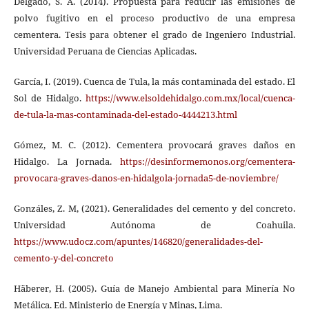
Delgado, S. A. (2014). Propuesta para reducir las emisiones de
polvo fugitivo en el proceso productivo de una empresa
cementera. Tesis para obtener el grado de Ingeniero Industrial.
Universidad Peruana de Ciencias Aplicadas.
García, I. (2019). Cuenca de Tula, la más contaminada del estado. El
Sol de Hidalgo.
https://www.elsoldehidalgo.com.mx/local/cuenca-
de-tula-la-mas-contaminada-del-estado-4444213.html
Gómez, M. C. (2012). Cementera provocará graves daños en
Hidalgo. La Jornada.
https://desinformemonos.org/cementera-
provocara-graves-danos-en-hidalgola-jornada5-de-noviembre/
Gonzáles, Z. M, (2021). Generalidades del cemento y del concreto.
Universidad Autónoma de Coahuila.
https://www.udocz.com/apuntes/146820/generalidades-del-
cemento-y-del-concreto
Häberer, H. (2005). Guía de Manejo Ambiental para Minería No
Metálica. Ed. Ministerio de Energía y Minas, Lima.