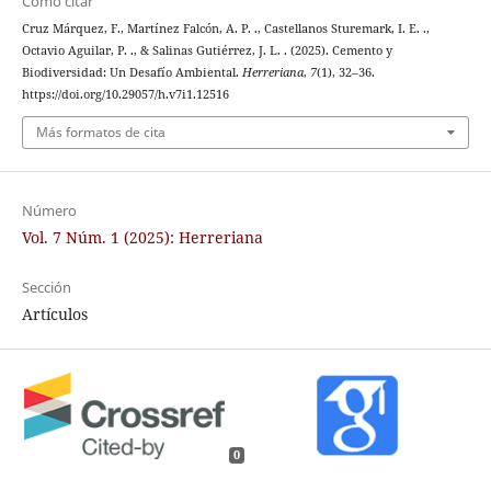
Cómo citar
Cruz Márquez, F., Martínez Falcón, A. P. ., Castellanos Sturemark, I. E. .,
Octavio Aguilar, P. ., & Salinas Gutiérrez, J. L. . (2025). Cemento y
Biodiversidad: Un Desafío Ambiental.
Herreriana
,
7
(1), 32–36.
https://doi.org/10.29057/h.v7i1.12516
Más formatos de cita
Número
Vol. 7 Núm. 1 (2025): Herreriana
Sección
Artículos
0