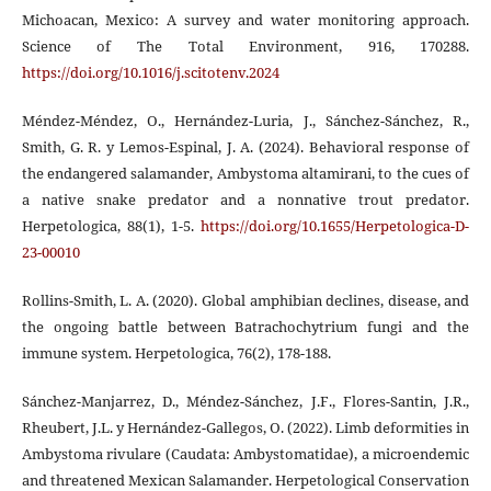
Michoacan, Mexico: A survey and water monitoring approach.
Science of The Total Environment, 916, 170288.
https://doi.org/10.1016/j.scitotenv.2024
Méndez-Méndez, O., Hernández-Luria, J., Sánchez-Sánchez, R.,
Smith, G. R. y Lemos-Espinal, J. A. (2024). Behavioral response of
the endangered salamander, Ambystoma altamirani, to the cues of
a native snake predator and a nonnative trout predator.
Herpetologica, 88(1), 1-5.
https://doi.org/10.1655/Herpetologica-D-
23-00010
Rollins-Smith, L. A. (2020). Global amphibian declines, disease, and
the ongoing battle between Batrachochytrium fungi and the
immune system. Herpetologica, 76(2), 178-188.
Sánchez-Manjarrez, D., Méndez-Sánchez, J.F., Flores-Santin, J.R.,
Rheubert, J.L. y Hernández-Gallegos, O. (2022). Limb deformities in
Ambystoma rivulare (Caudata: Ambystomatidae), a microendemic
and threatened Mexican Salamander. Herpetological Conservation