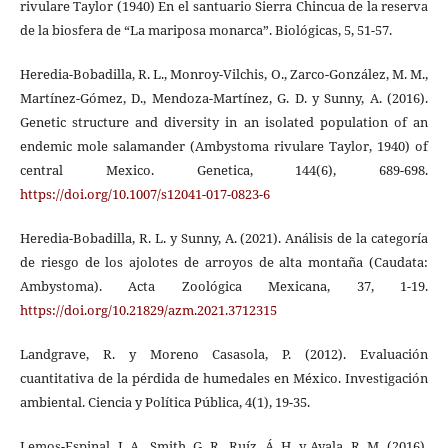
rivulare Taylor (1940) En el santuario Sierra Chincua de la reserva
de la biosfera de “La mariposa monarca”. Biológicas, 5, 51-57.
Heredia-Bobadilla, R. L., Monroy-Vilchis, O., Zarco-González, M. M.,
Martínez-Gómez, D., Mendoza-Martínez, G. D. y Sunny, A. (2016).
Genetic structure and diversity in an isolated population of an
endemic mole salamander (Ambystoma rivulare Taylor, 1940) of
central Mexico. Genetica, 144(6), 689-698.
https://doi.org/10.1007/s12041-017-0823-6
Heredia-Bobadilla, R. L. y Sunny, A. (2021). Análisis de la categoría
de riesgo de los ajolotes de arroyos de alta montaña (Caudata:
Ambystoma). Acta Zoológica Mexicana, 37, 1-19.
https://doi.org/10.21829/azm.2021.3712315
Landgrave, R. y Moreno Casasola, P. (2012). Evaluación
cuantitativa de la pérdida de humedales en México. Investigación
ambiental. Ciencia y Política Pública, 4(1), 19-35.
Lemos-Espinal, J. A., Smith, G. R., Ruíz, Á. H. y Ayala, R. M. (2016).