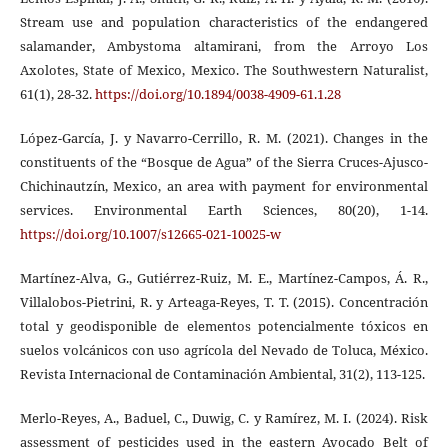
Stream use and population characteristics of the endangered
salamander, Ambystoma altamirani, from the Arroyo Los
Axolotes, State of Mexico, Mexico. The Southwestern Naturalist,
61(1), 28-32.
https://doi.org/10.1894/0038-4909-61.1.28
López-García, J. y Navarro-Cerrillo, R. M. (2021). Changes in the
constituents of the “Bosque de Agua” of the Sierra Cruces-Ajusco-
Chichinautzín, Mexico, an area with payment for environmental
services. Environmental Earth Sciences, 80(20), 1-14.
https://doi.org/10.1007/s12665-021-10025-w
Martínez-Alva, G., Gutiérrez-Ruiz, M. E., Martínez-Campos, Á. R.,
Villalobos-Pietrini, R. y Arteaga-Reyes, T. T. (2015). Concentración
total y geodisponible de elementos potencialmente tóxicos en
suelos volcánicos con uso agrícola del Nevado de Toluca, México.
Revista Internacional de Contaminación Ambiental, 31(2), 113-125.
Merlo-Reyes, A., Baduel, C., Duwig, C. y Ramírez, M. I. (2024). Risk
assessment of pesticides used in the eastern Avocado Belt of