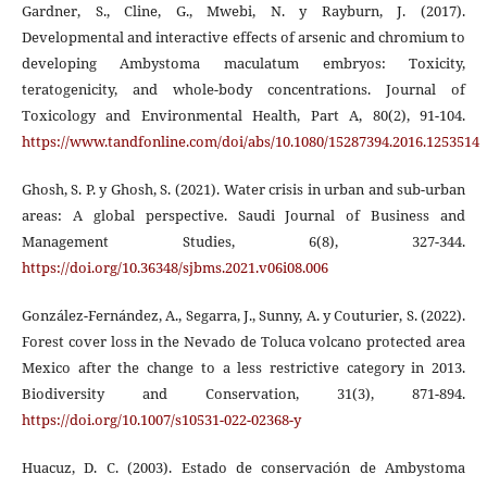
Gardner, S., Cline, G., Mwebi, N. y Rayburn, J. (2017).
Developmental and interactive effects of arsenic and chromium to
developing Ambystoma maculatum embryos: Toxicity,
teratogenicity, and whole-body concentrations. Journal of
Toxicology and Environmental Health, Part A, 80(2), 91-104.
https://www.tandfonline.com/doi/abs/10.1080/15287394.2016.1253514
Ghosh, S. P. y Ghosh, S. (2021). Water crisis in urban and sub-urban
areas: A global perspective. Saudi Journal of Business and
Management Studies, 6(8), 327-344.
https://doi.org/10.36348/sjbms.2021.v06i08.006
González-Fernández, A., Segarra, J., Sunny, A. y Couturier, S. (2022).
Forest cover loss in the Nevado de Toluca volcano protected area
Mexico after the change to a less restrictive category in 2013.
Biodiversity and Conservation, 31(3), 871-894.
https://doi.org/10.1007/s10531-022-02368-y
Huacuz, D. C. (2003). Estado de conservación de Ambystoma