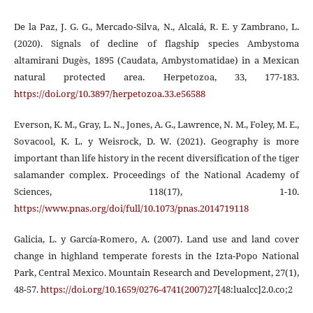
De la Paz, J. G. G., Mercado-Silva, N., Alcalá, R. E. y Zambrano, L.
(2020). Signals of decline of flagship species Ambystoma
altamirani Dugès, 1895 (Caudata, Ambystomatidae) in a Mexican
natural protected area. Herpetozoa, 33, 177-183.
https://doi.org/10.3897/herpetozoa.33.e56588
Everson, K. M., Gray, L. N., Jones, A. G., Lawrence, N. M., Foley, M. E.,
Sovacool, K. L. y Weisrock, D. W. (2021). Geography is more
important than life history in the recent diversification of the tiger
salamander complex. Proceedings of the National Academy of
Sciences, 118(17), 1-10.
https://www.pnas.org/doi/full/10.1073/pnas.2014719118
Galicia, L. y García-Romero, A. (2007). Land use and land cover
change in highland temperate forests in the Izta-Popo National
Park, Central Mexico. Mountain Research and Development, 27(1),
48-57.
https://doi.org/10.1659/0276-4741(2007)27
[48:lualcc]2.0.co;2