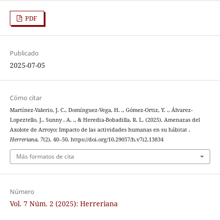
PDF
Publicado
2025-07-05
Cómo citar
Martínez-Valerio, J. C., Domínguez-Vega, H. ., Gómez-Ortiz, Y. ., Álvarez-
Lopeztello, J., Sunny , A. ., & Heredia-Bobadilla, R. L. (2025). Amenazas del
Axolote de Arroyo: Impacto de las actividades humanas en su hábitat .
Herreriana
,
7
(2), 40–50. https://doi.org/10.29057/h.v7i2.13834
Más formatos de cita
Número
Vol. 7 Núm. 2 (2025): Herreriana