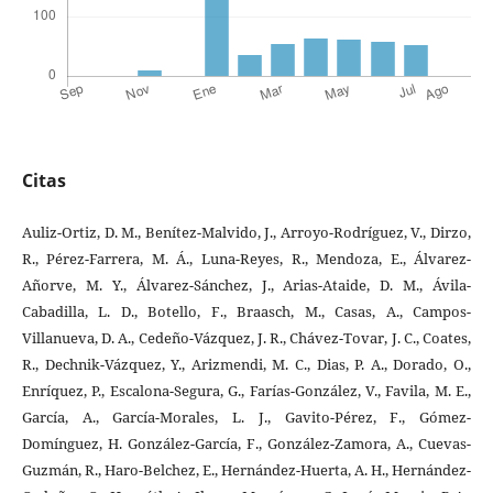
Citas
Auliz-Ortiz, D. M., Benítez-Malvido, J., Arroyo-Rodríguez, V., Dirzo,
R., Pérez-Farrera, M. Á., Luna-Reyes, R., Mendoza, E., Álvarez-
Añorve, M. Y., Álvarez-Sánchez, J., Arias-Ataide, D. M., Ávila-
Cabadilla, L. D., Botello, F., Braasch, M., Casas, A., Campos-
Villanueva, D. A., Cedeño-Vázquez, J. R., Chávez-Tovar, J. C., Coates,
R., Dechnik-Vázquez, Y., Arizmendi, M. C., Dias, P. A., Dorado, O.,
Enríquez, P., Escalona-Segura, G., Farías-González, V., Favila, M. E.,
García, A., García-Morales, L. J., Gavito-Pérez, F., Gómez-
Domínguez, H. González-García, F., González-Zamora, A., Cuevas-
Guzmán, R., Haro-Belchez, E., Hernández-Huerta, A. H., Hernández-