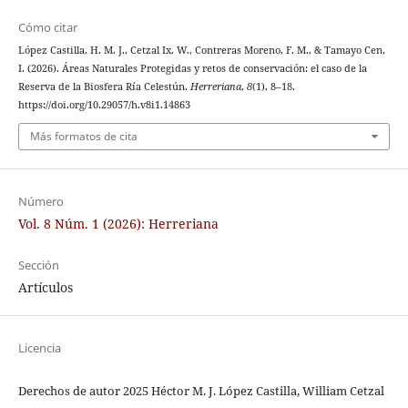
Cómo citar
López Castilla, H. M. J., Cetzal Ix, W., Contreras Moreno, F. M., & Tamayo Cen,
I. (2026). Áreas Naturales Protegidas y retos de conservación: el caso de la
Reserva de la Biosfera Ría Celestún.
Herreriana
,
8
(1), 8–18.
https://doi.org/10.29057/h.v8i1.14863
Más formatos de cita
Número
Vol. 8 Núm. 1 (2026): Herreriana
Sección
Artículos
Licencia
Derechos de autor 2025 Héctor M. J. López Castilla, William Cetzal