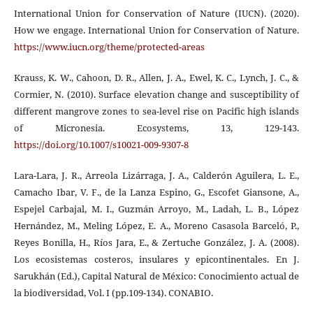
International Union for Conservation of Nature (IUCN). (2020).
How we engage. International Union for Conservation of Nature.
https://www.iucn.org/theme/protected-areas
Krauss, K. W., Cahoon, D. R., Allen, J. A., Ewel, K. C., Lynch, J. C., &
Cormier, N. (2010). Surface elevation change and susceptibility of
different mangrove zones to sea-level rise on Pacific high islands
of Micronesia. Ecosystems, 13, 129-143.
https://doi.org/10.1007/s10021-009-9307-8
Lara-Lara, J. R., Arreola Lizárraga, J. A., Calderón Aguilera, L. E.,
Camacho Ibar, V. F., de la Lanza Espino, G., Escofet Giansone, A.,
Espejel Carbajal, M. I., Guzmán Arroyo, M., Ladah, L. B., López
Hernández, M., Meling López, E. A., Moreno Casasola Barceló, P.,
Reyes Bonilla, H., Ríos Jara, E., & Zertuche González, J. A. (2008).
Los ecosistemas costeros, insulares y epicontinentales. En J.
Sarukhán (Ed.), Capital Natural de México: Conocimiento actual de
la biodiversidad, Vol. I (pp.109-134). CONABIO.