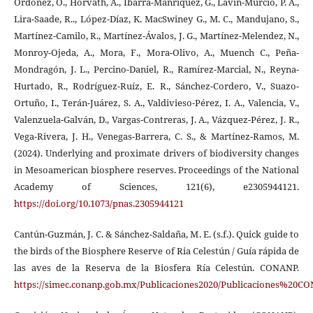
Ordoñez, O., Horváth, A., Ibarra-Manríquez, G., Lavín-Murcio, P. A.,
Lira-Saade, R.., López-Díaz, K. MacSwiney G., M. C., Mandujano, S.,
Martínez-Camilo, R., Martínez-Ávalos, J. G., Martínez-Melendez, N.,
Monroy-Ojeda, A., Mora, F., Mora-Olivo, A., Muench C., Peña-
Mondragón, J. L., Percino-Daniel, R., Ramírez-Marcial, N., Reyna-
Hurtado, R., Rodríguez-Ruíz, E. R., Sánchez-Cordero, V., Suazo-
Ortuño, I., Terán-Juárez, S. A., Valdivieso-Pérez, I. A., Valencia, V.,
Valenzuela-Galván, D., Vargas-Contreras, J. A., Vázquez-Pérez, J. R.,
Vega-Rivera, J. H., Venegas-Barrera, C. S., & Martínez-Ramos, M.
(2024). Underlying and proximate drivers of biodiversity changes
in Mesoamerican biosphere reserves. Proceedings of the National
Academy of Sciences, 121(6), e2305944121.
https://doi.org/10.1073/pnas.2305944121
Cantún-Guzmán, J. C. & Sánchez-Saldaña, M. E. (s.f.). Quick guide to
the birds of the Biosphere Reserve of Ria Celestún / Guía rápida de
las aves de la Reserva de la Biosfera Ría Celestún. CONANP.
https://simec.conanp.gob.mx/Publicaciones2020/Publicaciones%2