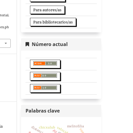
Para autores/as
orial.
Para bibliotecarios/as
dex.ph
Número actual
Palabras clave
ia
melitofilia
chicxulub