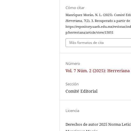
Cómo citar
Manríquez Morán, N. L. (2025). Comité Edit
Herreriana
,
7
(2), 3. Recuperado a partir de
https://repository.uaeh.edu.mx/revistas/in
p/herreriana/article/view/15051
Más formatos de cita
Número
Vol. 7 Núm. 2 (2025): Herreriana
Sección
Comité Editorial
Licencia
Derechos de autor 2025 Norma Letic