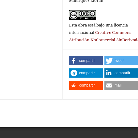
Manríquez Morán
Esta obra está bajo una licencia
internacional
Creative Commons
Atribución-NoComercial-SinDerivada
compartir
tweet
compartir
compartir
compartir
mail