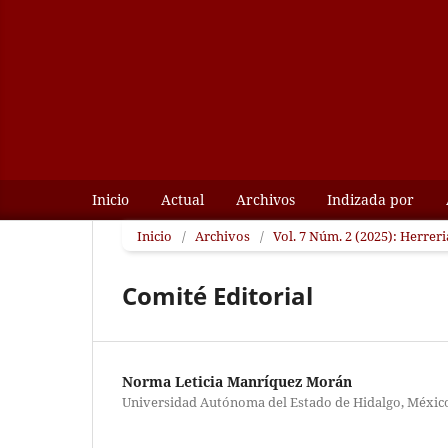
Inicio
Actual
Archivos
Indizada por
Inicio
/
Archivos
/
Vol. 7 Núm. 2 (2025): Herrer
Comité Editorial
Norma Leticia Manríquez Morán
Universidad Autónoma del Estado de Hidalgo, Méxic