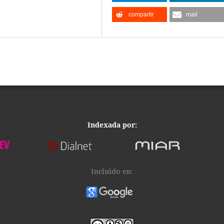
compartir
mail
Indexada por:
Incluido en
: