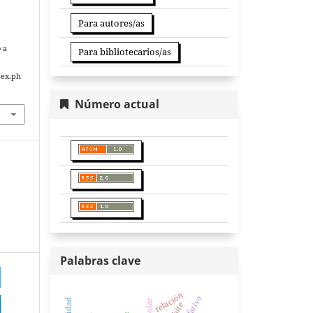
Para autores/as
 a
Para bibliotecarios/as
dex.ph
Número actual
Palabras clave
relación