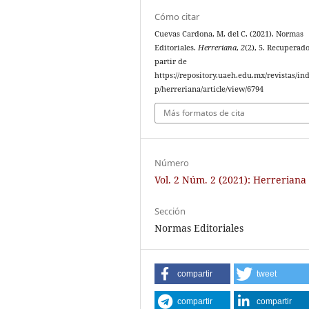
Cómo citar
Cuevas Cardona, M. del C. (2021). Normas
Editoriales.
Herreriana
,
2
(2), 5. Recuperado
partir de
https://repository.uaeh.edu.mx/revistas/in
p/herreriana/article/view/6794
Más formatos de cita
Número
Vol. 2 Núm. 2 (2021): Herreriana
Sección
Normas Editoriales
compartir
tweet
compartir
compartir