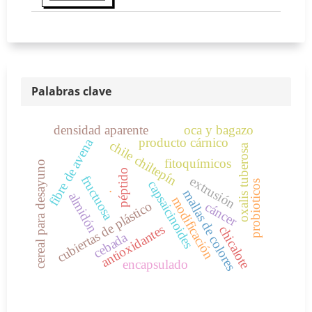
Palabras clave
densidad aparente
oca y bagazo
producto cárnico
fibre de avena
chile chiltepín
oxalis tuberosa
fitoquímicos
cereal para desayuno
péptido
fructuosa
extrusión
capsaicinoides
probioticos
.
mallas de colores
almidón
modificación
cubiertas de plástico
cáncer
antioxidantes
chicalote
cebada
encapsulado