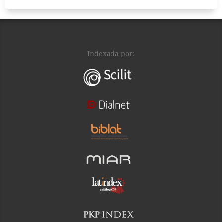
Indexada por: