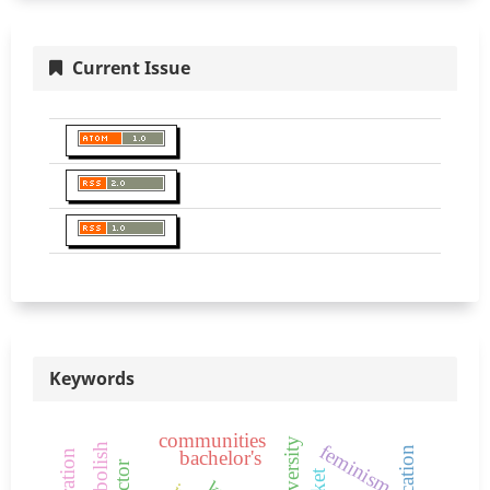
Current Issue
Keywords
communities
university
feminism
abolish
bachelor's