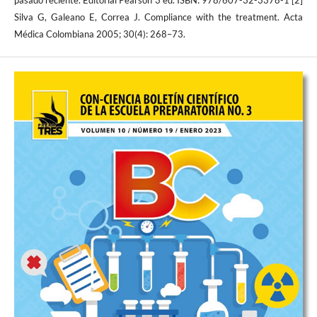
pasado reciente. Editorial Pearson 3 ed. ISBN: 978/607-32-3378-1 [2]
Silva G, Galeano E, Correa J. Compliance with the treatment. Acta
Médica Colombiana 2005; 30(4): 268–73.