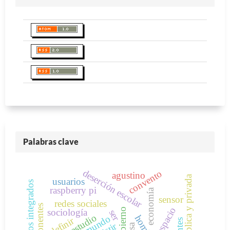
Palabras clave
deserción escolar
convento
agustino
política pública y privada
usuarios
circuitos integrados
raspberry pi
economía
sensor
redes sociales
componentes
espacio
gobierno
sociología
ser
estudio
mundo
hombre
definir