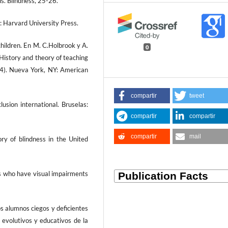
ls. Blindness, 25-26.
: Harvard University Press.
hildren. En M. C.Holbrook y A.
0
: History and theory of teaching
34). Nueva York, NY: American
compartir
tweet
lusion international. Bruselas:
compartir
compartir
compartir
mail
ory of blindness in the United
ts who have visual impairments
os alumnos ciegos y deficientes
 evolutivos y educativos de la