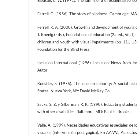
Bledsoe, C. W. (1971). The family of the residential schoo
Farrell, G. (1956). The story of blindness. Cambridge, MA
Ferrell, K. A. (2000). Growth and development of young c
J. Koenig (Eds.), Foundations of education (2a ed., Vol. I)
children and youth with visual impairments (pp. 111-1
Foundation for the Blind Press.
Inclusion International (1996). Inclusion: News from inc
Autor
Koestler, F. (1976). The unseen minority: A social hist
States. Nueva York, NY: David McKay Co.
Sacks, S. Z. y Silberman, R. K. (1998). Educating studen
with other disabilities. Baltimore, MD: Paul H. Brooks.
Vallé, A. (1999). Necesidades educativas especiales de l
visuales (intervención pedagógica). En AA.VV., Aspectos