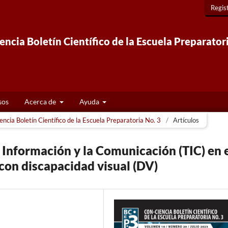
Regis
ncia Boletín Científico de la Escuela Preparator
sos
Acerca de
Ayuda
ncia Boletín Científico de la Escuela Preparatoria No. 3
/
Artículos
a Información y la Comunicación (TIC) en 
con discapacidad visual (DV)