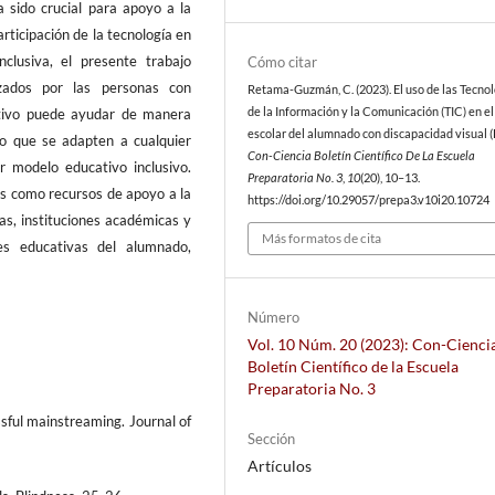
a sido crucial para apoyo a la
rticipación de la tecnología en
clusiva, el presente trabajo
Cómo citar
izados por las personas con
Retama-Guzmán, C. (2023). El uso de las Tecno
de la Información y la Comunicación (TIC) en e
ativo puede ayudar de manera
escolar del alumnado con discapacidad visual (
jo que se adapten a cualquier
Con-Ciencia Boletín Científico De La Escuela
r modelo educativo inclusivo.
Preparatoria No. 3
,
10
(20), 10–13.
es como recursos de apoyo a la
https://doi.org/10.29057/prepa3.v10i20.10724
as, instituciones académicas y
Más formatos de cita
es educativas del alumnado,
Número
Vol. 10 Núm. 20 (2023): Con-Cienci
Boletín Científico de la Escuela
Preparatoria No. 3
ssful mainstreaming. Journal of
Sección
Artículos