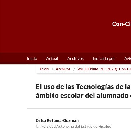
Con-Cie
Inicio
Actual
Archivos
Indizada por
Avi
Inicio
/
Archivos
/
Vol. 10 Núm. 20 (2023): Con-Cie
El uso de las Tecnologías de l
ámbito escolar del alumnado 
Celso Retama-Guzmán
Universidad Autónoma del Estado de Hidalgo