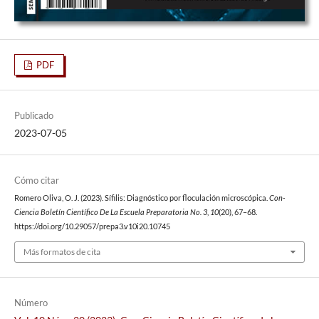
PDF
Publicado
2023-07-05
Cómo citar
Romero Oliva, O. J. (2023). Sífilis: Diagnóstico por floculación microscópica.
Con-
Ciencia Boletín Científico De La Escuela Preparatoria No. 3
,
10
(20), 67–68.
https://doi.org/10.29057/prepa3.v10i20.10745
Más formatos de cita
Número