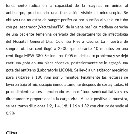
fundamento radica en la capacidad de la reaginas en unirse al
anticuerpo, produciendo una floculación visible al microscopio. Se
obtuvo una muestra de sangre periférica por punción al vacío en tubo
con gel separador (VacutainerTM) de la vena basílica mediana derecha
de una paciente femenina derivada del departamento de infectología
del Hospital General Dra. Columba Rivera Osorio. La muestra de
sangre total se centrifugó a 2500 rpm durante 10 minutos en una
centrífuga MPW-380. Se tomaron 0.05 ml del suero problema y se dejó
caer una gota en una placa cóncava, posteriormente se le agregó una
gota del antígeno (Laboratorio LICON). Se llevó a un agitador mecánico
para agitarse a 180 rpm por 5 minutos. Finalmente las lecturas se
leyeron bajo el microscopio inmediatamente después de ser agitadas. El
procedimiento antes mencionado es un método semicuatitativo y es
directamente proporcional a la carga viral. Al salir positiva la muestra,
se realizaron diluciones 1:2, 1:4, 1:8, 1:16 y 1:32 con cloruro de sodio al
0.9%.
Citas