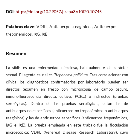
DOI:
https://doi.org/10.29057/prepa3.v10i20.10745
Palabras clave:
VDRL, Anticuerpos reagínicos, Anticuerpos
treponémicos, IgG, IgE
Resumen
La sífilis es una enfermedad infecciosa, habitualmente de carácter
sexual. El agente causal es
Treponema pallidum
. Tras correlacionar con
clínica, los diagnósticos confirmatorios por laboratorio pueden ser
directos (examen en fresco con microscopía de campo oscuro,
inmunofluorescencia directa, cultivo, PCR…) o indirectos (pruebas
serológicas). Dentro de las pruebas serológicas, están las de
anticuerpos no específicos (anticuerpos no treponémicos o anticuerpos
reagínicos) y las de anticuerpos específicos (anticuerpos treponémicos,
IgG e IgE). La prueba empleada en este trabajo fue la floculación
microscópica: VDRL (Venereal Disease Research Laboratory), cuyo