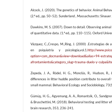
Alcock, J. (2020). The genetics of behavior. Animal Beha
(2.ª ed., pp. 50–52). Sunderland , Massachusetts: Sinauer
Dawkins, M. S. (2007). Down to detail. Observing animal 
of quantitative data. (1.ª ed., pp. 110–115). Oxford Unive
Vázquez, C.,Crespo, M.,Ring, J. (2000) .Estrategias de a
en psiquiatría y psicología,vol.1.
http://www.psico
option=com_docman&view=download&alias=94-estrateg
afrontamiento&category_slug=trauma-duelo-y-culpa&
Zepeda, J. A., Rödel, H. G., Monclús, R., Hudson, R., 
differences in litter huddle position contribute to overal
small mammal. Behavioral Ecology and Sociobiology, 73(
Gümüş, H. G., Agyemang, A. A., Romantsik, O., Sandgren, 
& Bruschettini, M. (2018). Behavioral testing and litter ef
brain research, 353, 236-241.