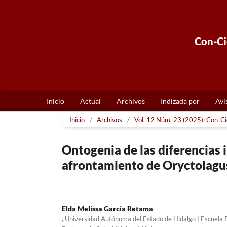
Con-Cie
Inicio
Actual
Archivos
Indizada por
Avi
Inicio
/
Archivos
/
Vol. 12 Núm. 23 (2025): Con-Cie
Ontogenia de las diferencias 
afrontamiento de Oryctolagu
Elda Melissa Garcia Retama
, Universidad Autónoma del Estado de Hidalgo | Escuela