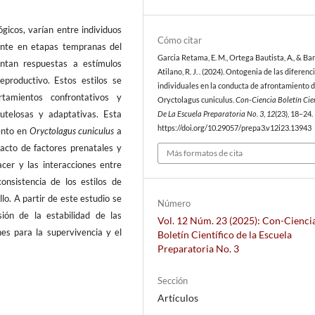
gicos, varían entre individuos
Cómo citar
mente en etapas tempranas del
Garcia Retama, E. M., Ortega Bautista, A., & Ba
entan respuestas a estímulos
Atilano, R. J. . (2024). Ontogenia de las diferenc
eproductivo. Estos estilos se
individuales en la conducta de afrontamiento 
rtamientos confrontativos y
Oryctolagus cuniculus.
Con-Ciencia Boletín Cien
utelosas y adaptativas. Esta
De La Escuela Preparatoria No. 3
,
12
(23), 18–24.
https://doi.org/10.29057/prepa3.v12i23.13943
ento en
Oryctolagus cuniculus
a
acto de factores prenatales y
Más formatos de cita
acer y las interacciones entre
onsistencia de los estilos de
lo. A partir de este estudio se
Número
ión de la estabilidad de las
Vol. 12 Núm. 23 (2025): Con-Cienci
ones para la supervivencia y el
Boletín Científico de la Escuela
Preparatoria No. 3
Sección
Artículos