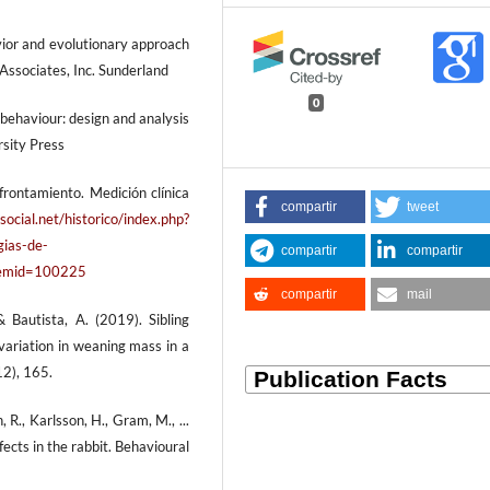
vior and evolutionary approach
 Associates, Inc. Sunderland
0
behaviour: design and analysis
rsity Press
frontamiento. Medición clínica
compartir
tweet
social.net/historico/index.php?
ias-de-
compartir
compartir
Itemid=100225
compartir
mail
& Bautista, A. (2019). Sibling
l variation in weaning mass in a
12), 165.
R., Karlsson, H., Gram, M., ...
fects in the rabbit. Behavioural