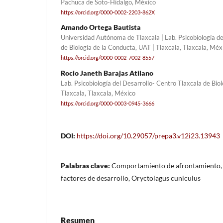
Pachuca de Soto-Hidalgo, México
https://orcid.org/0000-0002-2203-862X
Amando Ortega Bautista
Universidad Autónoma de Tlaxcala | Lab. Psicobiología de
de Biología de la Conducta, UAT | Tlaxcala, Tlaxcala, Méx
https://orcid.org/0000-0002-7002-8557
Rocio Janeth Barajas Atilano
Lab. Psicobiología del Desarrollo- Centro Tlaxcala de Bio
Tlaxcala, Tlaxcala, México
https://orcid.org/0000-0003-0945-3666
DOI:
https://doi.org/10.29057/prepa3.v12i23.13943
Palabras clave:
Comportamiento de afrontamiento, r
factores de desarrollo, Oryctolagus cuniculus
Resumen