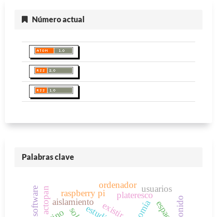
Número actual
Palabras clave
ordenador
usuarios
software
actopan
raspberry pi
plateresco
aislamiento
economía
espacio
existir
estudio