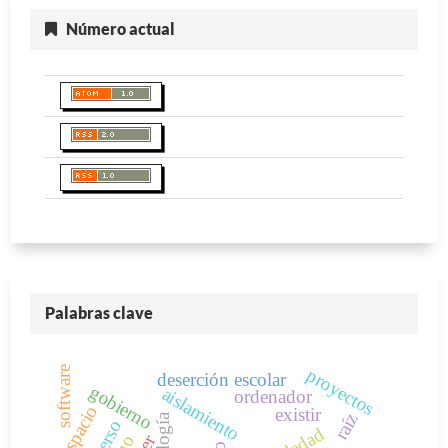
Número actual
Palabras clave
proyectos
software
deserción escolar
gobierno
aislamiento
ordenador
espacio
existir
raíz
soledad
ser