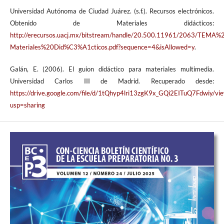
Universidad Autónoma de Ciudad Juárez. (s.f.). Recursos electrónicos.
Obtenido de Materiales didácticos:
http://erecursos.uacj.mx/bitstream/handle/20.500.11961/2063/TEMA%2
Materiales%20Did%C3%A1cticos.pdf?sequence=4&isAllowed=y
.
Galán, E. (2006). El guion didáctico para materiales multimedia.
Universidad Carlos III de Madrid. Recuperado desde:
https://drive.google.com/file/d/1tQhyp4lri13zgK9x_GQi2EITuQ7Fdwiy/vi
usp=sharing