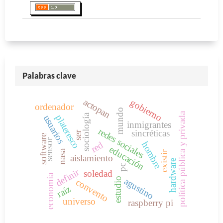
Palabras clave
actopan
gobierno
ordenador
mundo
política pública y privada
sociología
plateresco
usuarios
inmigrantes
redes sociales
sincréticas
ser
software
sensor
hombre
red
educación
nasa
existir
aislamiento
hardware
pc
definir
soledad
economía
estudio
agustino
convento
raíz
universo
raspberry pi