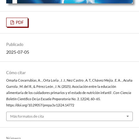
PDF
Publicado
2025-07-05
Cómo citar
Omaña Covarrubias, A. ., Orta Loria , J. J., Nez Castro , A. T., Chávez Mejía , E. A. ., Acuña
Gurrola , M. del R., & Pérez León , J. N. (2025). Asociación entre la educación
alimentaria de los cuidadores primarios y el estado de nutrición infantil .
Con-Ciencia
Boletín Científico De La Escuela Preparatoria No. 3
,
12
(24), 60–65.
https://doi.org/10.29057/prepa3.v12i24.14772
Más formatos de cita
Número