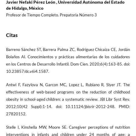
Javier Nefaki Pérez León ,
Universidad Autónoma del Estado
de Hidalgo, México
Profesor de Tiempo Completo. Prepatoria Número 3
Citas
Barreno Sánchez ST, Barrera Palma ZC, Rodríguez Chicaiza CE, Jordán
Bolaños AI. Conocimientos y prácticas alimentarias de los cuidadores
en los Centros de Desarrollo Infantil. Dom Cien. 2020;6(4):163-85. doi:
10.23857/dc.v6i4.1587.
Antwi F, Fazylova N, Garcon MC, Lopez L, Rubiano R, Slyer JT. The
effectiveness of web-based programs on the reduction of childhood
obesity in school-aged children: a systematic review. JBI Libr Syst Rev.
2012;10(42 Suppl):1-14. doi: 10.11124/jbisrir-2012-248. PMID:
27820152.
Stelle I, Kinshella MW, Moore SE. Caregiver perceptions of nutrition
interventions in infants and children under 24 months of age: a