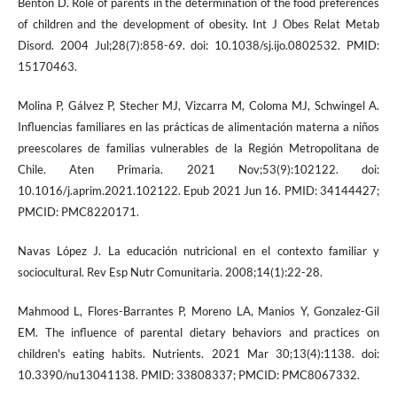
Benton D. Role of parents in the determination of the food preferences
of children and the development of obesity. Int J Obes Relat Metab
Disord. 2004 Jul;28(7):858-69. doi: 10.1038/sj.ijo.0802532. PMID:
15170463.
Molina P, Gálvez P, Stecher MJ, Vizcarra M, Coloma MJ, Schwingel A.
Influencias familiares en las prácticas de alimentación materna a niños
preescolares de familias vulnerables de la Región Metropolitana de
Chile. Aten Primaria. 2021 Nov;53(9):102122. doi:
10.1016/j.aprim.2021.102122. Epub 2021 Jun 16. PMID: 34144427;
PMCID: PMC8220171.
Navas López J. La educación nutricional en el contexto familiar y
sociocultural. Rev Esp Nutr Comunitaria. 2008;14(1):22-28.
Mahmood L, Flores-Barrantes P, Moreno LA, Manios Y, Gonzalez-Gil
EM. The influence of parental dietary behaviors and practices on
children's eating habits. Nutrients. 2021 Mar 30;13(4):1138. doi:
10.3390/nu13041138. PMID: 33808337; PMCID: PMC8067332.