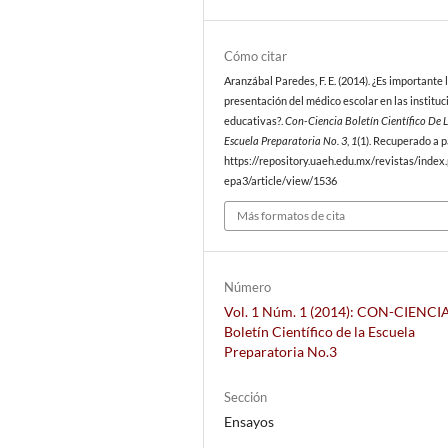
Cómo citar
Aranzábal Paredes, F. E. (2014). ¿Es importante 
presentación del médico escolar en las institu
educativas?.
Con-Ciencia Boletín Científico De 
Escuela Preparatoria No. 3
,
1
(1). Recuperado a p
https://repository.uaeh.edu.mx/revistas/index
epa3/article/view/1536
Más formatos de cita
Número
Vol. 1 Núm. 1 (2014): CON-CIENCI
Boletín Científico de la Escuela
Preparatoria No.3
Sección
Ensayos