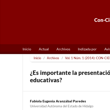
Con-Cie
Inicio
Actual
Archivos
Indizada por
Avi
Inicio
/
Archivos
/
Vol. 1 Núm. 1 (2014): CON-CIEN
¿Es importante la presentació
educativas?
Fabiola Eugenia Aranzábal Paredes
Universidad Autónoma del Estado de Hidalgo