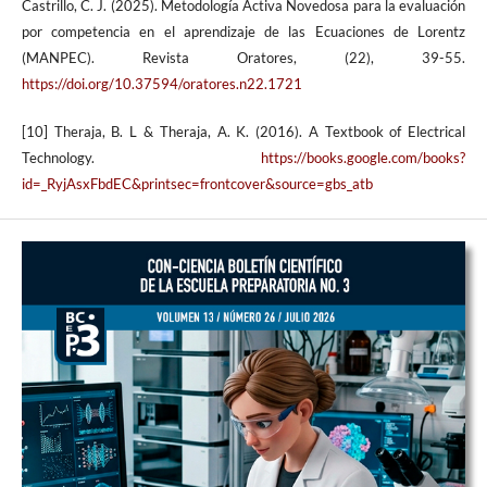
Castrillo, C. J. (2025). Metodología Activa Novedosa para la evaluación
por competencia en el aprendizaje de las Ecuaciones de Lorentz
(MANPEC). Revista Oratores, (22), 39-55.
https://doi.org/10.37594/oratores.n22.1721
[10] Theraja, B. L & Theraja, A. K. (2016). A Textbook of Electrical
Technology.
https://books.google.com/books?
id=_RyjAsxFbdEC&printsec=frontcover&source=gbs_atb