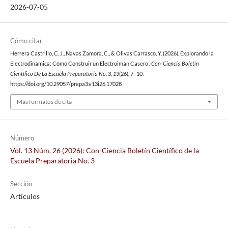
2026-07-05
Cómo citar
Herrera Castrillo, C. J., Navas Zamora, C., & Olivas Carrasco, Y. (2026). Explorando la
Electrodinámica: Cómo Construir un Electroimán Casero .
Con-Ciencia Boletín
Científico De La Escuela Preparatoria No. 3
,
13
(26), 7–10.
https://doi.org/10.29057/prepa3.v13i26.17028
Más formatos de cita
Número
Vol. 13 Núm. 26 (2026): Con-Ciencia Boletín Científico de la
Escuela Preparatoria No. 3
Sección
Artículos