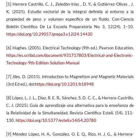
[5] Herrera Castrillo, C. J., Zeledón-Irías , D. Y., & Gutiérrez-Olivas , J.
K. (2025). Estudio vectorial de la integral definida al entorno a la
propiedad de peso y volumen específico de un fluido. Con-Ciencia
Boletín Científico De La Escuela Preparatoria No. 3, 12(24), 1–10.
https://doi.org/10.29057/prepa3.v12i24.14430
[6] Hughes. (2005). Electrical Technology (9th ed.). Pearson Education.
https://es.scribd.com/document/931717803/Electrical-and-Electronic-
Technology-9th-Edition-Solution-Manual
[7] Jiles, D. (2015). Introduction to Magnetism and Magnetic Materials
(3rd Ed ed.). doi:
https://doi.org/10.1201/b18948
[8] López, L. J. L., Díaz, R. E. R., Sánchez, S. D. C. C., & Herrera-Castrillo,
C. J. (2025). Guía de aprendizaje una alternativa para la enseñanza de
la Relatividad de la Simultaneidad. Revista Científica Estelí, (54), 111-
130.
https://doi.org/10.5377/esteli.v14i54.20780
[9] Méndez López, H. A., González, O. E. Q., Rizo, H. J. G., & Herrera-