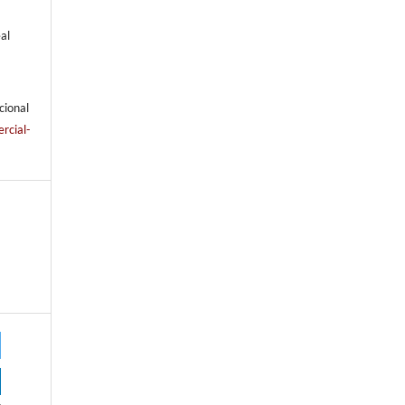
al
cional
rcial-