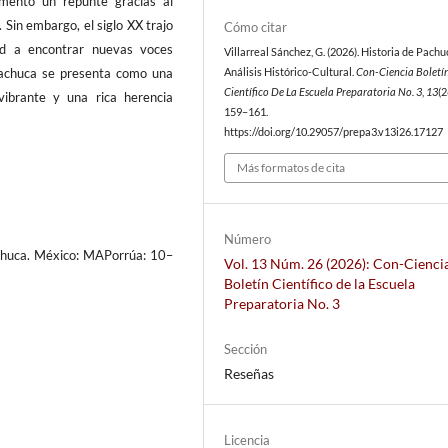
mentó un repunte gracias al
Sin embargo, el siglo XX trajo
Cómo citar
dad a encontrar nuevas voces
Villarreal Sánchez, G. (2026). Historia de Pach
Pachuca se presenta como una
Análisis Histórico-Cultural.
Con-Ciencia Boletí
Científico De La Escuela Preparatoria No. 3
,
13
(2
vibrante y una rica herencia
159–161.
https://doi.org/10.29057/prepa3.v13i26.17127
Más formatos de cita
Número
achuca. México: MAPorrúa: 10–
Vol. 13 Núm. 26 (2026): Con-Cienci
Boletín Científico de la Escuela
Preparatoria No. 3
Sección
Reseñas
Licencia