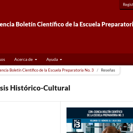
Regis
ncia Boletín Científico de la Escuela Preparator
sos
Acerca de
Ayuda
ncia Boletín Científico de la Escuela Preparatoria No. 3
/
Reseñas
sis Histórico-Cultural