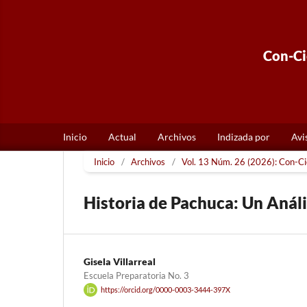
Con-Cie
Inicio
Actual
Archivos
Indizada por
Avi
Inicio
/
Archivos
/
Vol. 13 Núm. 26 (2026): Con-Cie
Historia de Pachuca: Un Análi
Gisela Villarreal
Escuela Preparatoria No. 3
https://orcid.org/0000-0003-3444-397X