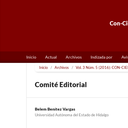
Con-Cie
Inicio
Actual
Archivos
Indizada por
Avi
Inicio
/
Archivos
/
Vol. 3 Núm. 5 (2016): CON-CIEN
Comité Editorial
Belem Benítez Vargas
Universidad Autónoma del Estado de Hidalgo