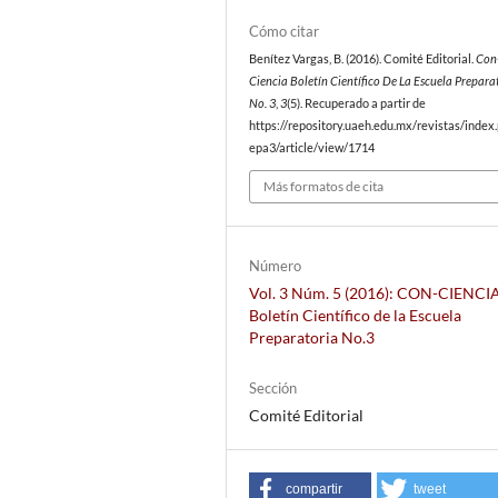
Cómo citar
Benítez Vargas, B. (2016). Comité Editorial.
Con
Ciencia Boletín Científico De La Escuela Prepara
No. 3
,
3
(5). Recuperado a partir de
https://repository.uaeh.edu.mx/revistas/index
epa3/article/view/1714
Más formatos de cita
Número
Vol. 3 Núm. 5 (2016): CON-CIENCI
Boletín Científico de la Escuela
Preparatoria No.3
Sección
Comité Editorial
compartir
tweet