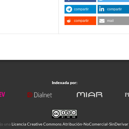
compartir
compartir
compartir
mail
Indexada por:
ajo una
Licencia Creative Commons Atribución-NoComercial-SinDerivar 4