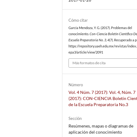
Cómo citar
García Mendoza, Y. G. (2017). Problemas del
conocimiento.
Con-Ciencia Boletín Científico De
Escuela Preparatoria No. 3
,
4
(7). Recuperado a p
https://repository.uaeh.edu.mx/revistas/index
epa3/article/view/2091
Más formatos de cita
Número
Vol. 4 Núm. 7 (2017): Vol. 4, Núm. 7
(2017): CON-CIENCIA Boletín Cient
de la Escuela Preparatoria No.3
Sección
Resúmenes, mapas o diagramas de
aplicación del conocimiento