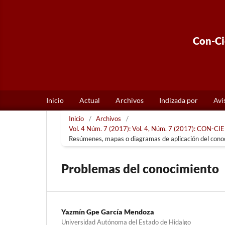
Con-Cie
Inicio
Actual
Archivos
Indizada por
Avi
Inicio
/
Archivos
/
Vol. 4 Núm. 7 (2017): Vol. 4, Núm. 7 (2017): CON-CIEN
Resúmenes, mapas o diagramas de aplicación del cono
Problemas del conocimiento
Yazmín Gpe García Mendoza
Universidad Autónoma del Estado de Hidalgo