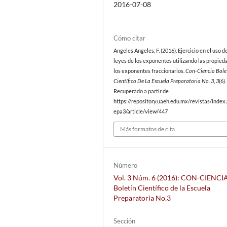
2016-07-08
Cómo citar
Angeles Angeles, F. (2016). Ejercicio en el uso d
leyes de los exponentes utilizando las propied
los exponentes fraccionarios.
Con-Ciencia Bole
Científico De La Escuela Preparatoria No. 3
,
3
(6).
Recuperado a partir de
https://repository.uaeh.edu.mx/revistas/index
epa3/article/view/447
Más formatos de cita
Número
Vol. 3 Núm. 6 (2016): CON-CIENCI
Boletín Científico de la Escuela
Preparatoria No.3
Sección