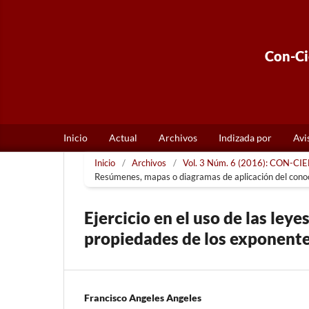
Con-Cie
Inicio
Actual
Archivos
Indizada por
Avi
Inicio
/
Archivos
/
Vol. 3 Núm. 6 (2016): CON-CIEN
Resúmenes, mapas o diagramas de aplicación del cono
Ejercicio en el uso de las leye
propiedades de los exponente
Francisco Angeles Angeles