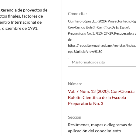
a gerencia de proyectos de
Cómo citar
ctos finales, factores de
Quintero-López , E. . (2020). Proyectos tecnológ
Centro Internacional de
Con-Ciencia Boletín Científico De La Escuela
á, diciembre de 1991.
Preparatoria No. 3
,
7
(13), 27–29. Recuperado a p
de
https://repository.uaeh.edu.mx/revistas/index
epa3/article/view/5180
Más formatos de cita
Número
Vol. 7 Núm. 13 (2020): Con-Ciencia
Boletín Científico de la Escuela
Preparatoria No. 3
Sección
Resúmenes, mapas o diagramas de
aplicación del conocimiento