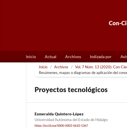
Con-Cie
Inicio
Actual
Archivos
Indizada por
Avi
Inicio
/
Archivos
/
Vol. 7 Núm. 13 (2020): Con-Cienc
Resúmenes, mapas o diagramas de aplicación del cono
Proyectos tecnológicos
Esmeralda Quintero-López
Universidad Autónoma del Estado de Hidalgo
https://orcid.org/0000-0003-0610-5367