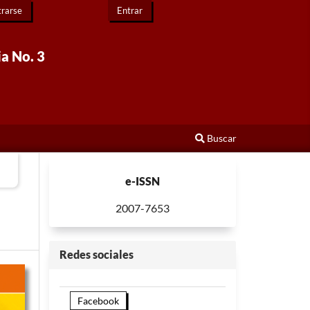
trarse
Entrar
ia No. 3
Buscar
e-ISSN
2007-7653
Redes sociales
Facebook