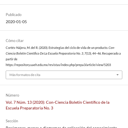
Publicado
2020-01-05
Cómo citar
Cortés-Nájera, M. del R. (2020). Estrategias del ciclo de vida de un producto.
Con-
Ciencia Boletín Científico De La Escuela Preparatoria No. 3
,
7
(13), 44–46. Recuperado a
partir de
https://repository.uaeh.edu.mx/revistas/index.php/prepa3/article/view/5203
Más formatos de cita
Número
Vol. 7 Núm. 13 (2020): Con-Ciencia Boletín Científico de la
Escuela Preparatoria No. 3
Sección
Resúmenes, mapas o diagramas de aplicación del conocimiento