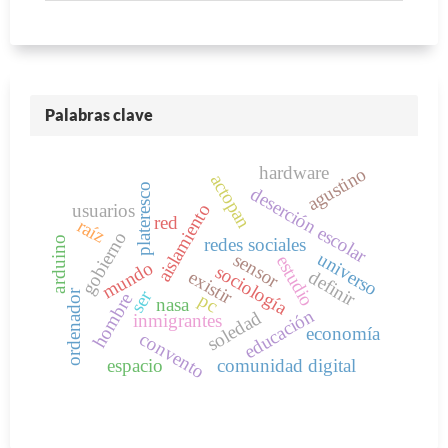
Palabras clave
hardware
agustino
actopan
plateresco
deserción escolar
aislamiento
usuarios
red
raíz
gobierno
redes sociales
arduino
universo
sensor
estudio
mundo
sociología
existir
definir
ser
ordenador
pc
hombre
nasa
educación
soledad
inmigrantes
economía
convento
espacio
comunidad digital