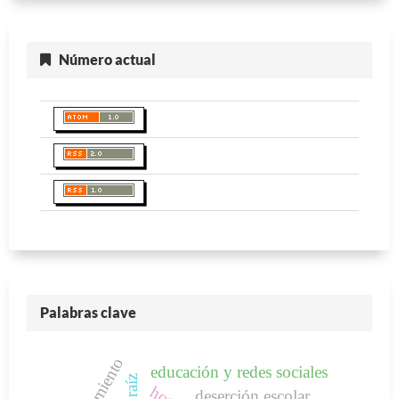
Número actual
Palabras clave
aislamiento
educación y redes sociales
raíz
deserción escolar