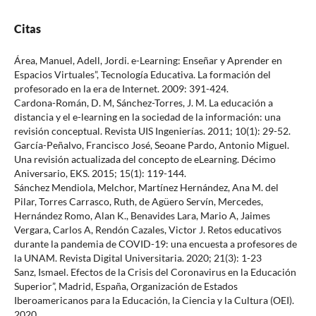
Citas
Área, Manuel, Adell, Jordi. e-Learning: Enseñar y Aprender en
Espacios Virtuales”, Tecnología Educativa. La formación del
profesorado en la era de Internet. 2009: 391-424.
Cardona-Román, D. M, Sánchez-Torres, J. M. La educación a
distancia y el e-learning en la sociedad de la información: una
revisión conceptual. Revista UIS Ingenierías. 2011; 10(1): 29-52.
García-Peñalvo, Francisco José, Seoane Pardo, Antonio Miguel.
Una revisión actualizada del concepto de eLearning. Décimo
Aniversario, EKS. 2015; 15(1): 119-144.
Sánchez Mendiola, Melchor, Martínez Hernández, Ana M. del
Pilar, Torres Carrasco, Ruth, de Agüero Servín, Mercedes,
Hernández Romo, Alan K., Benavides Lara, Mario A, Jaimes
Vergara, Carlos A, Rendón Cazales, Victor J. Retos educativos
durante la pandemia de COVID-19: una encuesta a profesores de
la UNAM. Revista Digital Universitaria. 2020; 21(3): 1-23
Sanz, Ismael. Efectos de la Crisis del Coronavirus en la Educación
Superior”, Madrid, España, Organización de Estados
Iberoamericanos para la Educación, la Ciencia y la Cultura (OEI).
2020