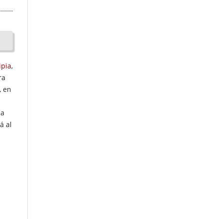
ipia
,
ra
, en
la
á al