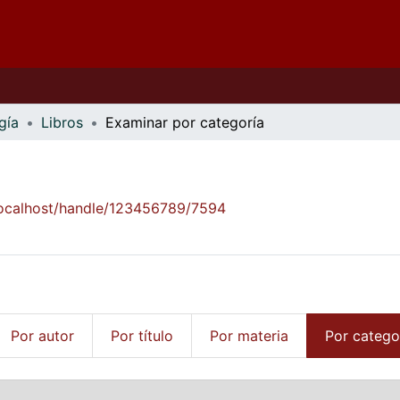
gía
Libros
Examinar por categoría
/localhost/handle/123456789/7594
Por autor
Por título
Por materia
Por catego