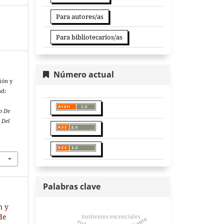
Para autores/as
Para bibliotecarios/as
Número actual
ción y
ad:
to De
 Del
Palabras clave
n y
 de
nutrientes escenciales