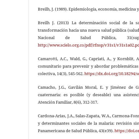
Breilh, J. (1989). Epidemiología, economía, medicina y
Breilh J. (2013) La determinación social de la 
transformación hacia una nueva salud pública (salud 
Nacional de Salud Pública, 31(s
http://www.scielo.org.co/pdf/rfnsp/v31s1/v31s1a02.p
Camarotti, A.C., Wald, G., Capriati, A., y Kornblit, 
comunitario para prevenir y abordar problemáticas 
colectiva, 14(3), 545-562.
https://dx.doi.org/10.18294/s
Camacho, J.G., Gavilán Moral, E. y Jiménez de Gr
cuaternaria: es posible (y deseable) una asisten
Atención Familiar, 8(6), 312-317.
Cardona-Arias, J.A., Salas-Zapata, W.A., Carmona-Fon
y determinantes sociales de la malaria: revisión sis
Panamericana de Salud Pública, 43(e39).
https://doi.