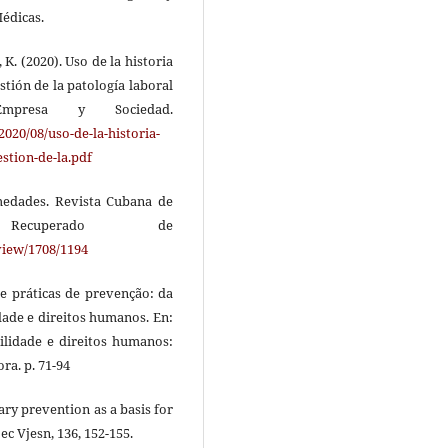
Médicas.
r, K. (2020). Uso de la historia
tión de la patología laboral
Empresa y Sociedad.
020/08/uso-de-la-historia-
stion-de-la.pdf
rmedades. Revista Cubana de
Recuperado de
/view/1708/1194
os e práticas de prevenção: da
dade e direitos humanos. En:
bilidade e direitos humanos:
ra. p. 71-94
rnary prevention as a basis for
ec Vjesn, 136, 152-155.