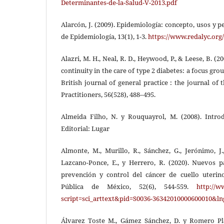
Determinantes-de-la-Salud-V-2013.pdf
Alarcón, J. (2009). Epidemiología: concepto, usos y 
de Epidemiología, 13(1), 1-3.
https://www.redalyc.org
Alazri, M. H., Neal, R. D., Heywood, P., & Leese, B. (2
continuity in the care of type 2 diabetes: a focus gro
British journal of general practice : the journal of
Practitioners, 56(528), 488–495.
Almeida Filho, N. y Rouquayrol, M. (2008). Intro
Editorial: Lugar
Almonte, M., Murillo, R., Sánchez, G., Jerónimo, J.,
Lazcano-Ponce, E., y Herrero, R. (2020). Nuevos 
prevención y control del cáncer de cuello uterin
Pública de México, 52(6), 544-559.
http://w
script=sci_arttext&pid=S0036-36342010000600010&ln
Álvarez Toste M., Gámez Sánchez, D. y Romero Pla