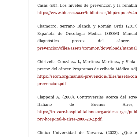
Casas (s/f). Los niveles de prevención y la rehabi
https://www.binasss.sa.cr/bibliotecas/bhp/cupula/v4n
Chamorro, Serrano Blanch, y Román Ortiz (2017).
Española de Oncología Médica (SEOM) Manua
diagnóstico precoz del cánce
prevencion//files/assets/common/downloads/manual
Chirivella González. I., Martínez Martínez, y Viala
precoz del cáncer. Programas de cribado Médico Adj
https://seom.org/manual-prevencion//files/assets/
prevencion.pdf
Ciapponi A. (2000). Controversias acerca del scre
Italiano de Buenos Aires,
https://trovare.hospitalitaliano.org.ar/descargas/pu
rev-hosp-ital-b-aires-2000-20-2.pdf
.
Clínica Universidad de Navarra. (2023). ¿Qué 