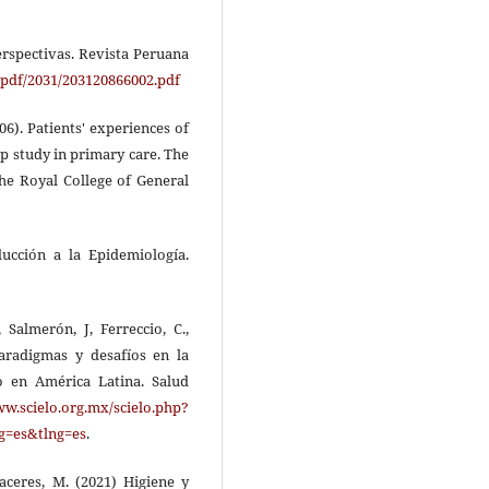
perspectivas. Revista Peruana
/pdf/2031/203120866002.pdf
006). Patients' experiences of
up study in primary care. The
 the Royal College of General
ducción a la Epidemiología.
 Salmerón, J, Ferreccio, C.,
paradigmas y desafíos en la
o en América Latina. Salud
ww.scielo.org.mx/scielo.php?
g=es&tlng=es
.
ceres, M. (2021) Higiene y