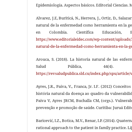
Epidemiología. Aspectos básicos. Editorial Ciencias. 
Alvarez, J.E, Buriticá, N., Herrera, J., Ortiz, D., Salaza
natural de la enfermedad como herramienta en la ges
en Colombia. Científica Educación, 
https://www.editorialeidec.com/wp-content/uploads/2
natural-de-la-enfermedad-como-herramienta-en-la-ge
Arouca, S. (2018). La historia natural de las enfe
Salud Pública, 44(4). 
https://revsaludpublica.sld.cu/index.php/spu/article
Ayres, J.R., Paiva, V., Franca, Jr. I.F. (2012) Conceit
história natural da doença ao quadro da vulnerabili
Paiva V, Ayres JRCM, Buchalla CM, (orgs.). Vulnera
prevenção e promoção de saúde. Curitiba: Juruá Edito
Baricević, I.Z., Botica, M.V., Renar, I.P. (2014). Quate
rational approach to the patient in family practice. Lij