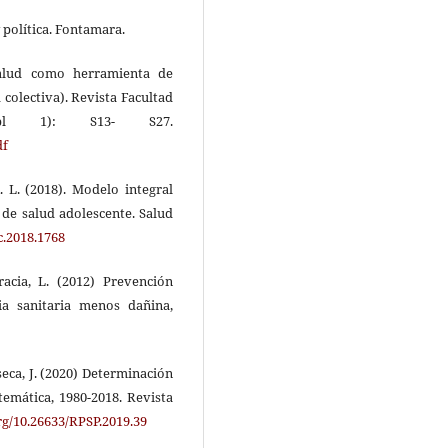
 política. Fontamara.
salud como herramienta de
colectiva). Revista Facultad
upl 1): S13- S27.
df
A. L. (2018). Modelo integral
de salud adolescente. Salud
c.2018.1768
acia, L. (2012) Prevención
cia sanitaria menos dañina,
seca, J. (2020) Determinación
temática, 1980-2018. Revista
org/10.26633/RPSP.2019.39