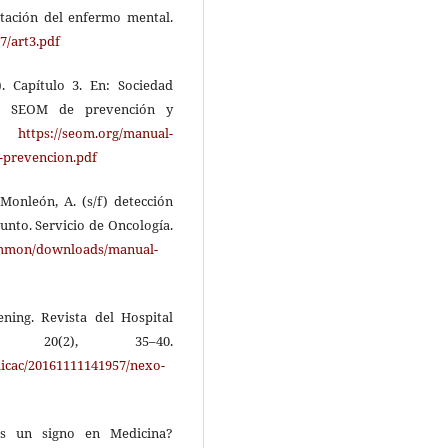
litación del enfermo mental.
7/art3.pdf
 Capítulo 3. En: Sociedad
l SEOM de prevención y
r.
https://seom.org/manual-
-prevencion.pdf
 Monleón, A. (s/f) detección
unto. Servicio de Oncología.
common/downloads/manual-
ening. Revista del Hospital
 20(2), 35–40.
blicac/20161111141957/nexo-
es un signo en Medicina?