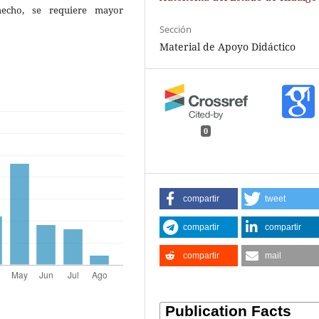
hecho, se requiere mayor
Sección
Material de Apoyo Didáctico
0
compartir
tweet
compartir
compartir
compartir
mail