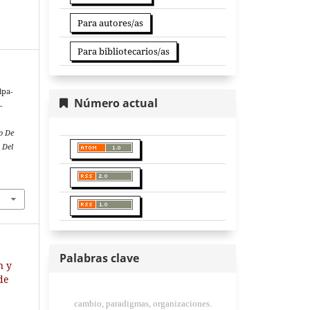
Para autores/as
Para bibliotecarios/as
lpa-
Número actual
-
to De
 Del
Palabras clave
n y
 de
cambio, paradigmas, organizaciones.