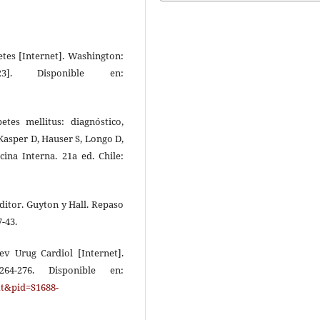
tes [Internet]. Washington:
]. Disponible en:
es mellitus: diagnóstico,
, Kasper D, Hauser S, Longo D,
cina Interna. 21a ed. Chile:
editor. Guyton y Hall. Repaso
7-43.
ev Urug Cardiol [Internet].
4-276. Disponible en:
ext&pid=S1688-