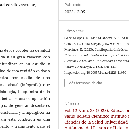
ad cardiovascular,
Publicado
2023-12-05
Cómo citar
García-López, N., Mejía-Cardoza, S. S., Villa
Cruz, B. D., Ortiz-Vargas, J. R., & Fernández
no de los problemas de salud
Martínez, E. (2023). Cardiopatía diabética.
Educación Y Salud Boletín Científico Institu
da y su gran relación con
Ciencias De La Salud Universidad Autónoma
ofundizar en su estudio y
Estado De Hidalgo
,
12
(23), 130–133.
ivo de esta revisión es dar a
https://doi.org/10.29057/icsa.v12i23.11050
abética por medio de una
Más formatos de cita
ma visual (infografía) que
isiología, bioquímica de la
iabética es una complicación
Número
capaz de generar desenlaces
Vol. 12 Núm. 23 (2023): Educació
resistencia y la hiperglicemia
Salud Boletín Científico Instituto
para esta condición es una
Ciencias de la Salud Universidad
iento y tratamiento para el
Autónoma del Estado de Hidalgo