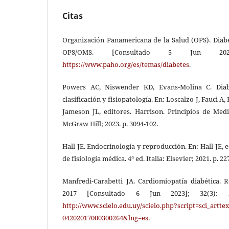
Citas
Organización Panamericana de la Salud (OPS). Diabe
OPS/OMS. [Consultado 5 Jun 2023
https://www.paho.org/es/temas/diabetes
.
Powers AC, Niswender KD, Evans-Molina C. Diabet
clasificación y fisiopatología. En: Loscalzo J, Fauci A
Jameson JL, editores. Harrison. Principios de Medi
McGraw Hill; 2023. p. 3094-102.
Hall JE. Endocrinología y reproducción. En: Hall JE, 
de fisiología médica. 4ª ed. Italia: Elsevier; 2021. p. 22
Manfredi-Carabetti JA. Cardiomiopatía diabética. R
2017 [Consultado 6 Jun 2023]; 32(3): 26
http://www.scielo.edu.uy/scielo.php?script=sci_artt
04202017000300264&lng=es
.