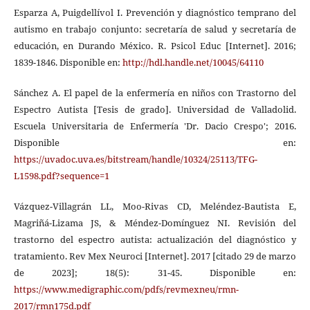
Esparza A, Puigdellívol I. Prevención y diagnóstico temprano del
autismo en trabajo conjunto: secretaría de salud y secretaría de
educación, en Durando México. R. Psicol Educ [Internet]. 2016;
1839-1846. Disponible en:
http://hdl.handle.net/10045/64110
Sánchez A. El papel de la enfermería en niños con Trastorno del
Espectro Autista [Tesis de grado]. Universidad de Valladolid.
Escuela Universitaria de Enfermería 'Dr. Dacio Crespo'; 2016.
Disponible en:
https://uvadoc.uva.es/bitstream/handle/10324/25113/TFG-
L1598.pdf?sequence=1
Vázquez-Villagrán LL, Moo-Rivas CD, Meléndez-Bautista E,
Magriñá-Lizama JS, & Méndez-Domínguez NI. Revisión del
trastorno del espectro autista: actualización del diagnóstico y
tratamiento. Rev Mex Neuroci [Internet]. 2017 [citado 29 de marzo
de 2023]; 18(5): 31-45. Disponible en:
https://www.medigraphic.com/pdfs/revmexneu/rmn-
2017/rmn175d.pdf