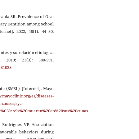
iraula SR. Prevalence of Oral
imary Dentition among School
ernet]. 2022; 46(1): 44–50.
tes y su relación etiológica
. 2019; 23(3): 580-591.
=S1028-
nte (SMSL) [Internet]. Mayo
.mayoclinic.org/es/diseases-
causes/syc-
,beb%C3%A9s%20mueren%20en%20sus%20cunas
.
Rodrigues VP. Association
avorable behaviors during