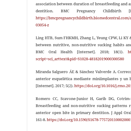
association between duration of breastfeeding and a
dentition. BMC Pregnancy Childbirth [In
https://bmcpregnancychildbirth.biomedcentral.com/ar
03054-z
Ling HTB, Sum FHKMH, Zhang L, Yeung CPW, Li KY 
between nutritive, non-nutritive sucking habits an
BMC Oral Health [Internet]. 2018; 18(1).
h
script=sci_arttext&pid=S1028-48182019000300580
Miranda Salguero ÁE & Sánchez Valverde A. Correc
anterior esquelética mediante miniimplantes y un
[Internet]. 2017; 5(2).
https://doi.org/10.1016/j.rmo.20
Romero CC, Scavone-Junior H, Garib DG, Cotrim-F
Breastfeeding and non-nutritive sucking patterns r
anterior open bite in primary dentition. J Appl Oral 
161-8.
https://doi.org/10.1590/S1678-775720110002000