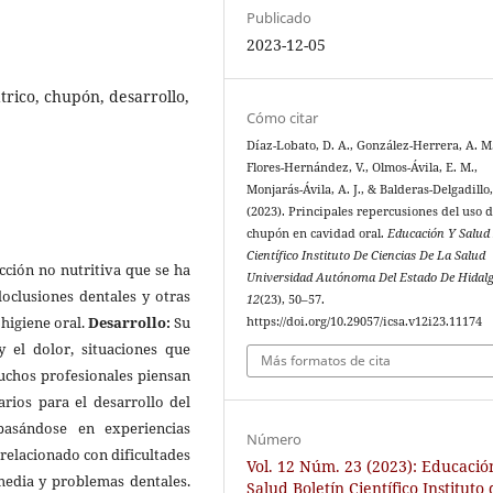
Publicado
2023-12-05
trico, chupón, desarrollo,
Cómo citar
Díaz-Lobato, D. A., González-Herrera, A. M.
Flores-Hernández, V., Olmos-Ávila, E. M.,
Monjarás-Ávila, A. J., & Balderas-Delgadillo,
(2023). Principales repercusiones del uso 
chupón en cavidad oral.
Educación Y Salud 
Científico Instituto De Ciencias De La Salud
cción no nutritiva que se ha
Universidad Autónoma Del Estado De Hidal
oclusiones dentales y otras
12
(23), 50–57.
 higiene oral.
Desarrollo:
Su
https://doi.org/10.29057/icsa.v12i23.11174
y el dolor, situaciones que
Más formatos de cita
uchos profesionales piensan
arios para el desarrollo del
basándose en experiencias
Número
 relacionado con dificultades
Vol. 12 Núm. 23 (2023): Educació
 media y problemas dentales.
Salud Boletín Científico Instituto