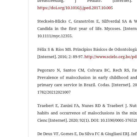
breastfeeding. J Pediatr. [Internet].
https://doi.org/10.1016/j.jped.2017.10.005
Stecksén-Blicks C, Granström E, Silfverdal SA & 
Candida in the first year of life. Mycoses. [Interne
10.1111/myc.12355.
Félix S & Ríos MS. Principios Básicos de Odontología
[Internet]. 2016; 2: 89-97.
http://www.scielo.org.bo/p
Pegoraro N, Santos CM, Colvara BC, Rech RS, Fa
Prevalence of malocclusion in early childhood and 
primary care service in Brazil. Codas. [Internet]. 20
1782/20212021007
Traebert E, Zanini FA, Nunes RD & Traebert J. Nutr
habits and occurrence of malocclusions in the mi
Cienc [Internet]. 2020; 92(1). DOI: 10.1590/0001-3765
De Deus VF, Gomes E, Da Silva FC & Giugliani ERJ. Inf