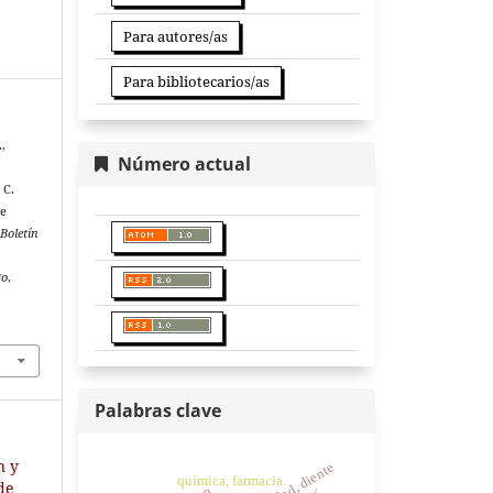
Para autores/as
Para bibliotecarios/as
,
Número actual
 C.
de
Boletín
go
,
Palabras clave
n y
química, farmacia.
 de