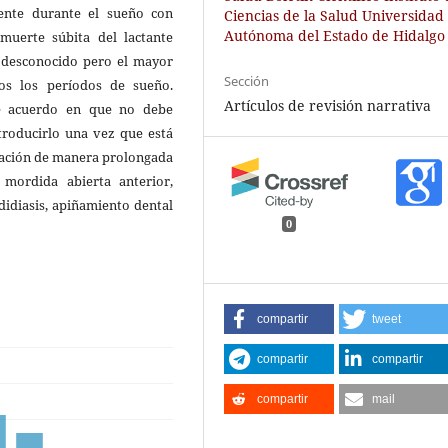
mente durante el sueño con
Ciencias de la Salud Universidad
Autónoma del Estado de Hidalgo
muerte súbita del lactante
 desconocido pero el mayor
Sección
dos los períodos de sueño.
Artículos de revisión narrativa
e acuerdo en que no debe
ntroducirlo una vez que está
ización de manera prolongada
mordida abierta anterior,
didiasis, apiñamiento dental
0
compartir
tweet
compartir
compartir
compartir
mail