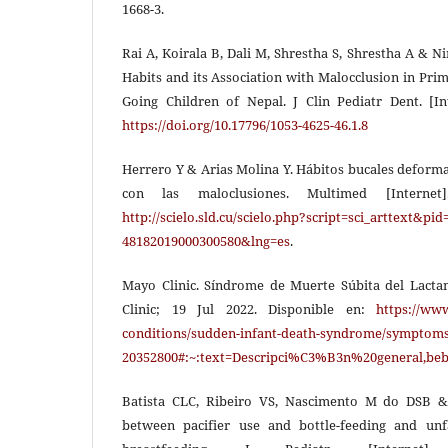
1668-3.
Rai A, Koirala B, Dali M, Shrestha S, Shrestha A & N
Habits and its Association with Malocclusion in Pr
Going Children of Nepal. J Clin Pediatr Dent. [Int
https://doi.org/10.17796/1053-4625-46.1.8
Herrero Y & Arias Molina Y. Hábitos bucales deforman
con las maloclusiones. Multimed [Internet]
http://scielo.sld.cu/scielo.php?script=sci_arttext&pid
48182019000300580&lng=es
.
Mayo Clinic. Síndrome de Muerte Súbita del Lacta
Clinic; 19 Jul 2022. Disponible en:
https://www
conditions/sudden-infant-death-syndrome/symptoms-
20352800#:~:text=Descripci%C3%B3n%20general
Batista CLC, Ribeiro VS, Nascimento M do DSB & 
between pacifier use and bottle-feeding and unf