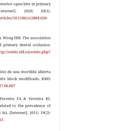
nterior open bite in primary
ternet]. 2020; 20(1).
ticles/10.1186/s12884-020-
& Wong HM. The association
d primary dental occlusion.
ttp://scielo.sld.cu/scielo.php?
ción de una mordida abierta
 bite block modificado. RMO
17.06.007
erreira FA & Ferreira RI.
elated to the prevalence of
Sci. [Internet]. 2011; 19(2):
13