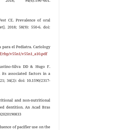
 2018; 94(6):596–601.
West CE. Prevalence of oral
t]. 2018; 58(9): 550-6. doi:
 para el Pediatra. Cariology
df/rbp/v55n1/v55n1_a10.pdf
ustino-Silva DD & Hugo F.
its associated factors in a
21; 34(2): doi: 10.1590/2317-
itional and non-nutritional
xed dentition. An Acad Bras
202020190833
luence of pacifier use on the