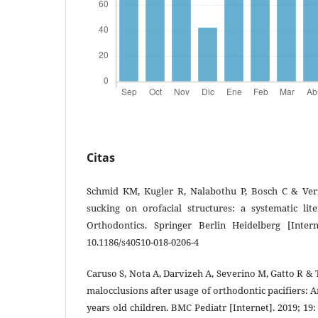
Citas
Schmid KM, Kugler R, Nalabothu P, Bosch C & Vern
sucking on orofacial structures: a systematic lit
Orthodontics. Springer Berlin Heidelberg [Intern
10.1186/s40510-018-0206-4
Caruso S, Nota A, Darvizeh A, Severino M, Gatto R & 
malocclusions after usage of orthodontic pacifiers: 
years old children. BMC Pediatr [Internet]. 2019; 19: